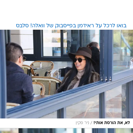
בואו לרכל על ראידמן בפייסבוק של וואלה! סלבס
/
לא, את הורסת אותי!
ניר פקין