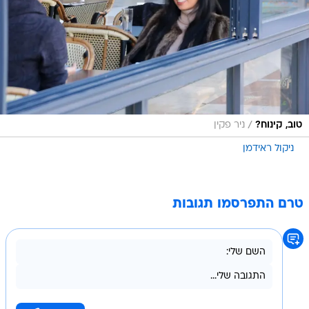
/
טוב, קינוח?
ניר פקין
ניקול ראידמן
טרם התפרסמו תגובות