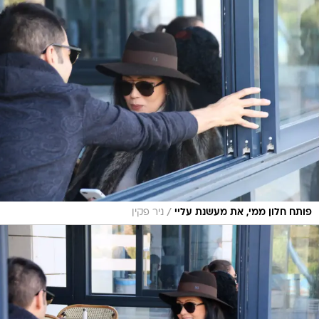
/
פותח חלון ממי, את מעשנת עליי
ניר פקין