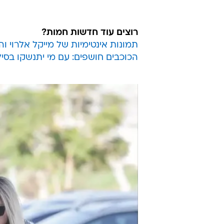
שנת 2016, גם אם ממש תרצו ותטיילו ברחבי תל אביב לא תוכלו למצוא את
השנה החדשה ברחובות העיר. הכוכ
הרחק מגבולות אדמת הקודש.
הימלבלוי ארזה הבוקר את בעלה
נדב
ראשונה (מכירים עוד בני חצי שנה 
מתכננים לשהות שם שבועיים שזה אח
הקרוב.
רוצים עוד חדשות חמות?
תמונות אינטימיות של מייקל אלרוי 
הכוכבים חושפים: עם מי יתנשקו בסי