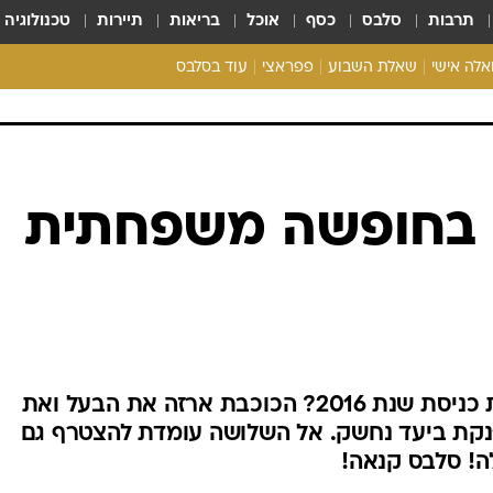
תרבות
סלבס
כסף
אוכל
בריאות
תיירות
טכנולוגיה
ואלה אישי
שאלת השבוע
פפראצי
עוד בסלבס
ריאליטי צ'ק
אונלי פאן
בית המלוכה
כל הכתבות
רכלו לנו
י בחופשה משפחתית