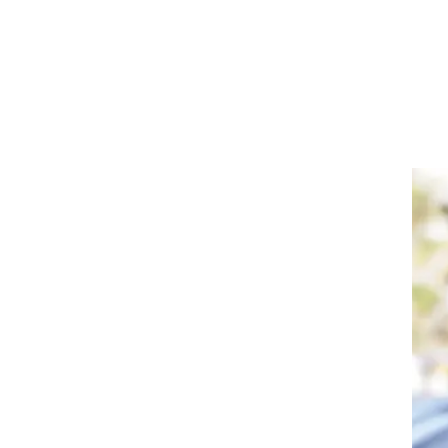
 את
בל
תית
והם