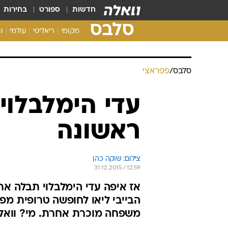
חדשות
ספורט
בחירות
סלבס
מקומי
ריאליטי
עולמי
ו
סלבס
/
פפראצי
עדי הימלבלו