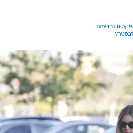
עדי הימלבלוי
חוגגת
בת הישראלית החליטה שאת השנה החדשה היא עומדת לק
 פלד
ואת בנה הצעיר ליאו, והשלושה יצאו לחופשה משפח
שמחתימים דרכון?). היעד של המשפחה הצעירה הוא תאילנד 
לה טיימניג לבריחה מסופות הגשמים והקור של הסופ"ש
והאקסית נחשפות
לבסטר?