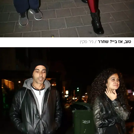
/
טוב, אז ביי? שחרר
ניר פקין