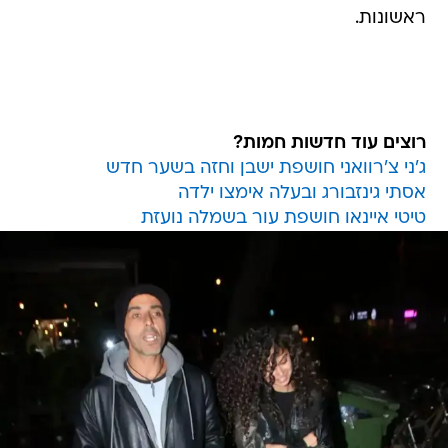
ראשונות.
רוצים עוד חדשות חמות?
ג'ני צ'רוואני חושפת ישבן וחזה בשער חדש
אסתי גינזבורג ובעלה אימצו ילדה
טיטי איינאו חושפת עור בשמלה נועזת