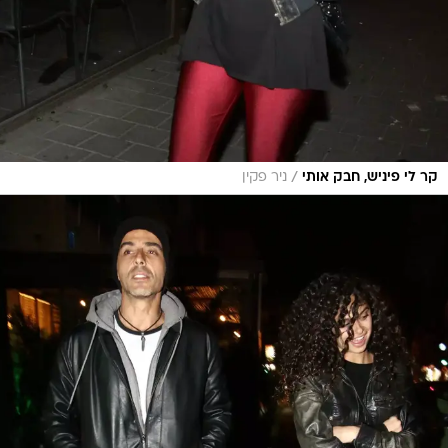
/
קר לי פיניש, חבק אותי
ניר פקין