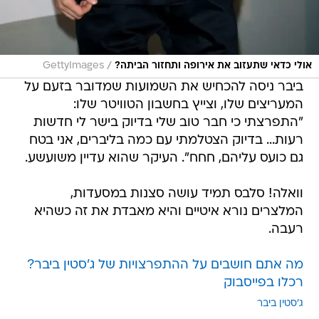
/
אולי כדאי שתעזוב את אירופה ותחזור הביתה?
GettyImages
ביבר ניסה להכחיש את השמועות שמדובר בזעם על
המעריצים שלו, וצייץ בחשבון הטוויטר שלו:
"התפרצתי כי חבר טוב שלי בדיוק בישר לי חדשות
רעות... בדיוק הצטלמתי עם כמה בליברים, אני בטח
גם כועס עליהם, חחח". העיקר שהוא עדיין משועשע.
וואלה! סלבס תמיד עושה סצנות במסעדות,
המלצרים נורא איטיים והיא מאבדת את זה כשהיא
רעבה.
מה אתם חושבים על ההתפרצויות של ג'סטין ביבר?
רכלו בפייסבוק
ג'סטין ביבר