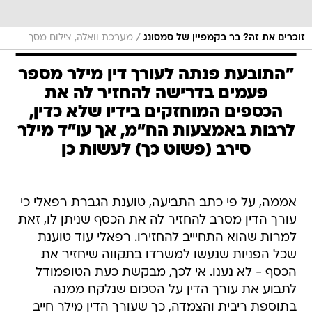
/
זוכרים את זה? בר בקמפיין של סמסונג
מערכת וואלה, צילום מסך
"התובעת פנתה לעורך דין מילר מספר
פעמים בדרישה להחזיר לה את
הכספים המוחזקים בידיו שלא כדין,
לרבות באמצעות הח"מ, אך עו"ד מילר
סירב (פשוט כך) לעשות כן
אממה, על פי כתב התביעה, טוענת הגברת רפאלי כי
עורך הדין מסרב להחזיר לה את הכסף שניתן לו, זאת
למרות שהוא התחיייב להחזירו. רפאלי עוד טוענת
שכל הפניות שנעשו למשרדו בתקווה שיחזיר את
הכסף - לא נענו. אי לכך, מבקשת כעת הטופמודל
לתבוע את עורך הדין על הסכום שנלקח ממנה
בתוספת ריבית והצמדה, כך שעורך הדין מילר חייב