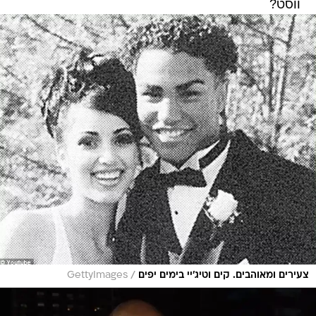
ווסט?
/
צעירים ומאוהבים. קים וטיג'יי בימים יפים
GettyImages