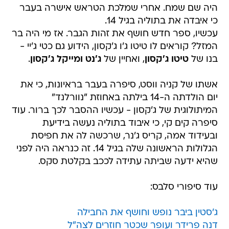
היה שם שמח. אחרי שמלכת הטראש אישרה בעבר
כי איבדה את בתוליה בגיל 14.
עכשיו, ספר חדש חושף את זהות הגבר. אז מי היה בר
המזל? קוראים לו טיטו ג'ו ג'קסון, הידוע גם כטי ג'יי -
בנו של
טיטו ג'קסון
, ואחיין של
ג'נט ומייקל ג'קסון
.
אשתו של קניה ווסט, סיפרה בעבר בראיונות, כי את
יום הולדתה ה-14 בילתה באחוזת "נוורלנד"
המיתולוגית של ג'קסון - עכשיו ההסבר לכך ברור. עוד
סיפרה קים קי, כי איבוד בתוליה נעשה בידיעת
ובעידוד אמה, קריס ג'נר, שרכשה לה את חפיסת
הגלולות הראשונה שלה בגיל 14. זה כנראה היה לפני
שהיא ידעה שביתה עתידה לככב בקלטת סקס.
עוד סיפורי סלבס:
ג'סטין ביבר נופש וחושף את החבילה
דנה פרידר ועופר שכטר חוזרים לצה"ל