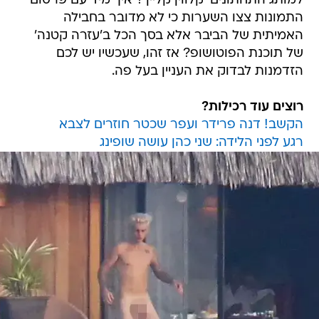
למותג התחתונים 'קלווין קליין'? איך מיד עם פרסום
התמונות צצו השערות כי לא מדובר בחבילה
האמיתית של הביבר אלא בסך הכל ב'עזרה קטנה'
של תוכנת הפוטושופ? אז זהו, שעכשיו יש לכם
הזדמנות לבדוק את העניין בעל פה.
רוצים עוד רכילות?
הקשב! דנה פרידר ועפר שכטר חוזרים לצבא
רגע לפני הלידה: שני כהן עושה שופינג