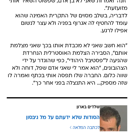
'זונה' ואמרות שאני לא בן אדם, שפשוט השאיר אותי
מזועזעת".
לדבריה, בשלב מסוים של התקרית האמינה שהוא
עומד להחטיף לה אגרוף בפניה ולא עצר לנשום
אפילו לרגע.
"הוא חשב שאני לא מכבדת אותו בכך שאני מצלמת
אותם", הסבירה הצלמת האוסטרלית הנחרדת
שהגיעה ל"פסטיבל היהודי", כפי שהוגדר על ידי
הצהובונים, "הוא אמר לי שאני אדם שפל, דוחה ולא
שווה כלום. החברה שלו תפסה אותי בכתף ואמרה לו
שזה מספיק... היא התנצלה בפני אחר כך".
שלדים בארון
הסודות שלא ידעתם על מל גיבסון
לכתבה המלאה