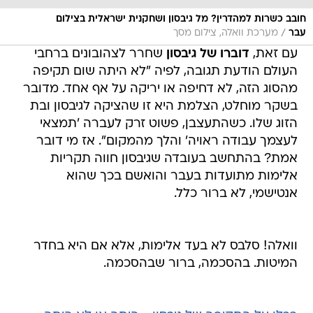
חובב כשרות למהדרין? מל גיבסון ושחקנית ישראלית בצילום
/
עבר
מערכת וואלה, צילום מסך
עם זאת,
דוברו של גיבסון
שחרר לצהובונים ברחבי
העולם הודעת תגובה, לפיה "לא היתה שום תקיפה
מהסוג הזה, לא דחיפה או יריקה על אף אחד. מדובר
בשקר מוחלט, הצלמת היא זו שהציקה לגיבסון ובת
הזוג שלו. כשהתעצבן, פשוט זרק לעברה 'תמצאי
לעצמך עבודה ראויה' והלך מהמקום". אז מי דובר
אמת? בהתחשב בעובדה שגיבסון חווה תקריות
אלימות מתועדות בעבר והואשם בכך שהוא
אנטישמי, לא ברור כלל.
וואלה! סלבס לא בעד אלימות, אלא אם היא בחדר
המיטות. בהסכמה, ברור שבהסכמה.