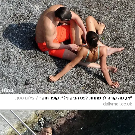
/
"אז, מה קורה לך מתחת לפס הביקיני?". קופר חוקר
צילום מסך,
dailymail.co.uk