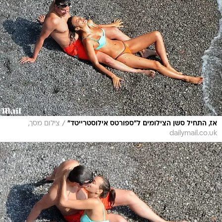
/
אז, התחיל סשן הצילומים ל"ספורטס אילוסטרייטד"
צילום מסך,
dailymail.co.uk