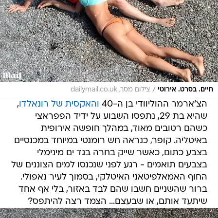
/
חיים. בסרט. אירוטי
צילום מסך, dailymail.co.uk
הצ'ארמר ההוליוודי בן ה-40
והאקסית של רונאלדו
,
שהיא בת 29, נתפסו השבוע על ידיד הפפראצי
כשהם רטובים מאוד, במהלך חופשה אירופית
באיטליה. קופר, כנראה חש רומנטי במיוחד במכנסיים
בצבע כתום, כאשר שייק בחרה בגד ים מינימלי
בצבעים תואמים - רגע לפני שנכנסו למים הצוננים של
החוף האמאלפיטאני האיטלקי, בסמוך לעיר נאפולי.
ברור שהשניים חשבו שהם לבד באזור, בלי אף אחד
שיתעד אותם, או שבעצם... הצמד רצה להיתפס?