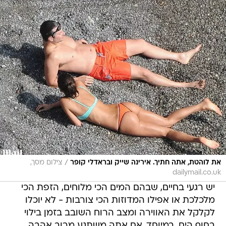
/
את לוהטת, אתה חתיך. אירינה שייק ובראדלי קופר
צילום מסך,
dailymail.co.uk
יש רגעי בחיים, שבהם המים הכי מלוחים, הזפת הכי
מלכלכת או אפילו המדוזות הכי צורבות - לא יוכלו
לקלקל את האווירה ומצב הרוח השובב בזמן בילוי
בחוף הים. במיוחד, אם אתה משתגע מרוב אהבה,