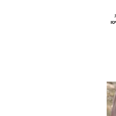
ת
יטו