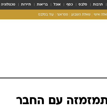
תרבות
סלבס
כסף
אוכל
בריאות
תיירות
טכנולוגיה
ואלה אישי
שאלת השבוע
פפראצי
עוד בסלבס
ריאליטי צ'ק
אונלי פאן
בית המלוכה
כל הכתבות
רכלו לנו
התמזמזה עם החבר