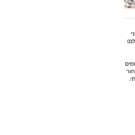
י
כלוסיית העולם)
מים
חור
י.