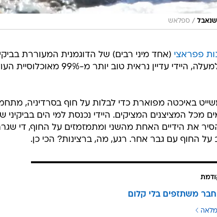
/
 שנאבל
ספלאש
ות פפראצי
(אחד מיני רבים) של הדוגמנית המעוררת בביקינ
(כי גם כשהיא משקיפה על גיל 40 מלמעלה, היידי עדיין נראית טוב יותר מ-99% מאו
 משייט באיכטה מפוארת כדי לבלות על חוף בסרדיניה, מתחמ
כל המציצנים המציקים. היידי נכנסת למי הים בביקיני ש
סיר את הידיים האחת מהשני ומתמזמזים על החוף, די שגרת
ל החוף עם גבר אחר. רגע, מה, ברצינות? הכי כן.
ודמת
החבר משתזפים בלי קלום
מלאה