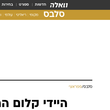
חדשות
ספורט
בחירות
סלבס
מקומי
ריאליטי
עולמי
ו
סלבס
/
פפראצי
היידי קלום 