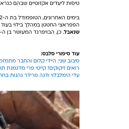
טיסות ליעדים אקזוטיים שבהם כנרא
הפפראצי החטטן במהלך בילוי בעוד
שנאבל
. כן, הבויפרנד המעושר בן ה-29 שצמוד אליה כבר יותר משנה.
עוד סיפורי סלבס:
סיבוב שני: היידי קלום והחבר מתמזמ
רואים זיקוקים! קייטי פרי מדגמנת תח
עדי הימלבלוי ודנה פרידר נהנות בחת