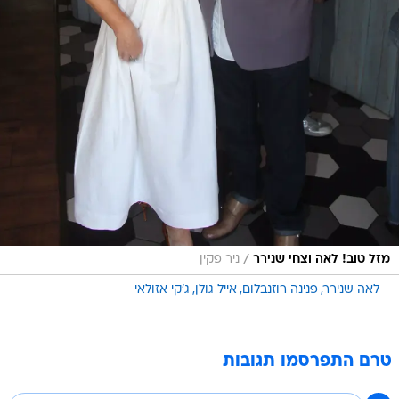
/
מזל טוב! לאה וצחי שנירר
ניר פקין
לאה שנירר
פנינה רוזנבלום
אייל גולן
ג'קי אזולאי
טרם התפרסמו תגובות