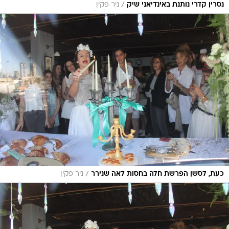
/
נסרין קדרי נותנת באינדיאני שיק
ניר פקין
/
כעת, לסשן הפרשת חלה בחסות לאה שנירר
ניר פקין