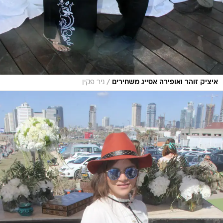
/
איציק זוהר ואופירה אסייג משחירים
ניר פקין