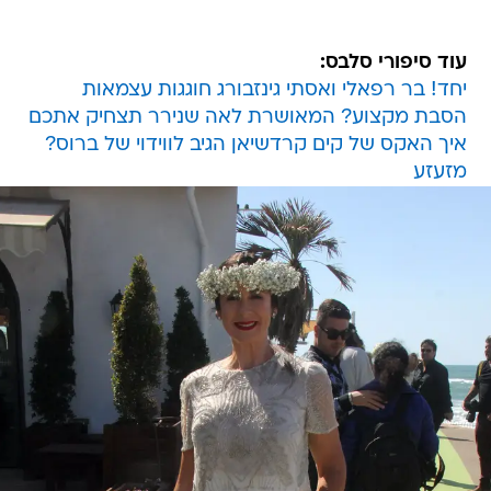
עוד סיפורי סלבס:
יחד! בר רפאלי ואסתי גינזבורג חוגגות עצמאות
הסבת מקצוע? המאושרת לאה שנירר תצחיק אתכם
איך האקס של קים קרדשיאן הגיב לווידוי של ברוס?
מזעזע