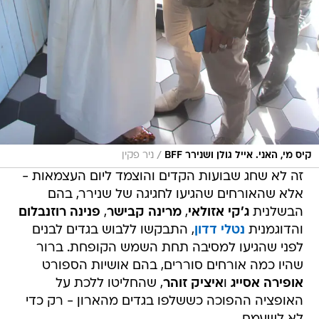
/
קיס מי, האני. אייל גולן ושנירר BFF
ניר פקין
זה לא שחג שבועות הקדים והוצמד ליום העצמאות -
אלא שהאורחים שהגיעו לחגיגה של שנירר, בהם
הבשלנית
ג'קי אזולאי
,
מרינה קבישר
,
פנינה רוזנבלום
והדוגמנית
נטלי דדון
, התבקשו ללבוש בגדים לבנים
לפני שהגיעו למסיבה תחת השמש הקופחת. ברור
שהיו כמה אורחים סוררים, בהם אושיות הספורט
אופירה אסייג
ו
איציק זוהר
, שהחליטו ללכת על
האופציה ההפוכה כששלפו בגדים מהארון - רק כדי