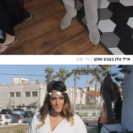
/
אייל גולן בצבע שוקו
ניר פקין