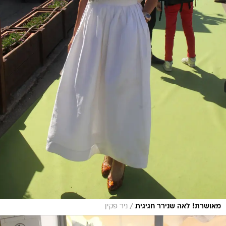
/
מאושרת! לאה שנירר חגיגית
ניר פקין