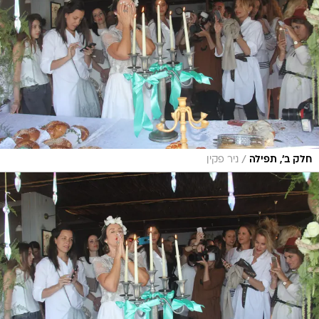
/
חלק ב', תפילה
ניר פקין