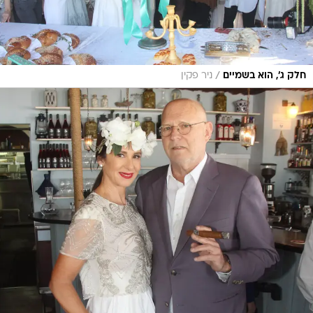
/
חלק ג', הוא בשמיים
ניר פקין