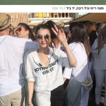
/
מוטי רייף וגיל ריבה, יד ביד
ניר פקין