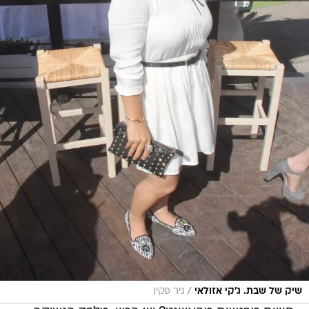
/
שיק של שבת. ג'קי אזולאי
ניר פקין