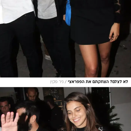
/
לא לצלם? הצחקתם את הפפראצי
ניר פקין