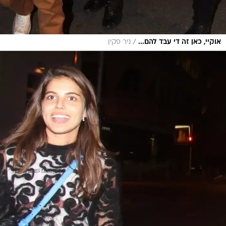
/
אוקיי, כאן זה די עבד להם...
ניר פקין