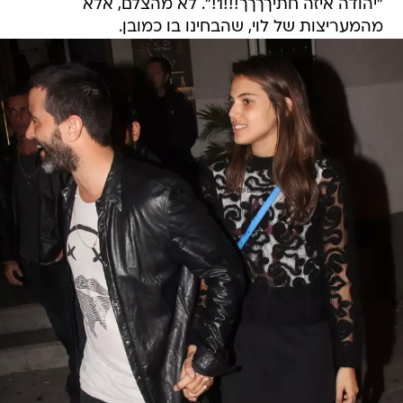
"יהודה איזה חתיךךךך!!!1!". לא מהצלם, אלא
מהמעריצות של לוי, שהבחינו בו כמובן.