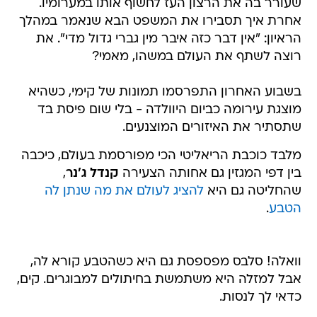
שעורר בה את הרצון העז לחשוף אותו במערומיו.
אחרת איך תסבירו את המשפט הבא שנאמר במהלך
הראיון: "אין דבר כזה איבר מין גברי גדול מדי". את
רוצה לשתף את העולם במשהו, מאמי?
בשבוע האחרון התפרסמו תמונות של קימי, כשהיא
מוצגת עירומה כביום היוולדה - בלי שום פיסת בד
שתסתיר את האיזורים המוצנעים.
מלבד כוכבת הריאליטי הכי מפורסמת בעולם, כיכבה
בין דפי המגזין גם אחותה הצעירה
קנדל ג'נר
,
שהחליטה גם היא
להציג לעולם את מה שנתן לה
הטבע
.
וואלה! סלבס מפספסת גם היא כשהטבע קורא לה,
אבל למזלה היא משתמשת בחיתולים למבוגרים. קים,
כדאי לך לנסות.