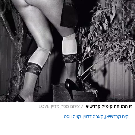
/
זו התנוחה קימי? קרדשיאן
צילום מסך, מגזין LOVE
קים קרדשיאן
קארה דלווין
קניה ווסט