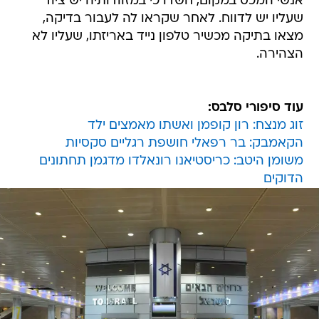
אנשי המכס במקום, חשדו כי במזוודותיה יש ציוד
שעליו יש לדווח. לאחר שקראו לה לעבור בדיקה,
מצאו בתיקה מכשיר טלפון נייד באריזתו, שעליו לא
הצהירה.
עוד סיפורי סלבס:
זוג מנצח: רון קופמן ואשתו מאמצים ילד
הקאמבק: בר רפאלי חושפת רגליים סקסיות
משומן היטב: כריסטיאנו רונאלדו מדגמן תחתונים
הדוקים