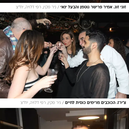
/
זוגי זוג. אמיר פרישר גוטמן והבעל ינאי
ניר פקין, רפי דלויה, יח"צ
/
צ'ירז. הכוכבים מרימים כוסית לחיים
ניר פקין, רפי דלויה, יח"צ