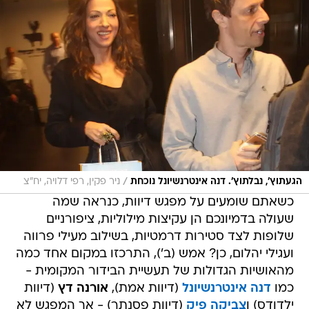
/
הגעתוץ', נבלתוץ'. דנה אינטרנשיונל נוכחת
ניר פקין, רפי דלויה, יח"צ
כשאתם שומעים על מפגש דיוות, כנראה שמה
שעולה בדמיונכם הן עקיצות מילוליות, ציפורניים
שלופות לצד סטירות דרמטיות, בשילוב מעילי פרווה
ועגילי יהלום, כן? אמש (ב'), התרכזו במקום אחד כמה
מהאושיות הגדולות של תעשיית הבידור המקומית -
כמו
דנה אינטרנשיונל
(דיוות אמת),
אורנה דץ
(דיוות
ילדודס) ו
צביקה פיק
(דיוות פסנתר) - אך המפגש לא