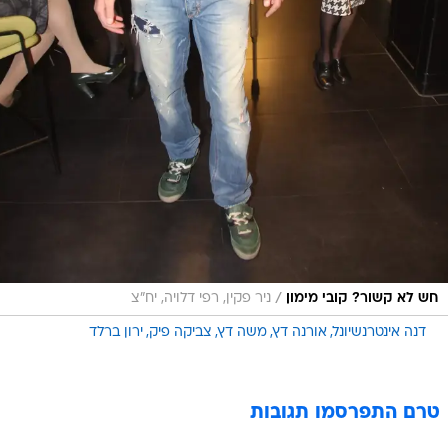
/
חש לא קשור? קובי מימון
ניר פקין, רפי דלויה, יח"צ
דנה אינטרנשיונל
אורנה דץ
משה דץ
צביקה פיק
ירון ברלד
טרם התפרסמו תגובות