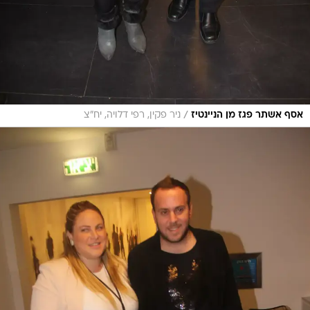
/
אסף אשתר פגז מן הניינטיז
ניר פקין, רפי דלויה, יח"צ