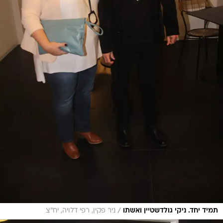
/
תמיד יחד. ניקי גולדשטיין ואשתו
ניר פקין, רפי דלויה, יח"צ