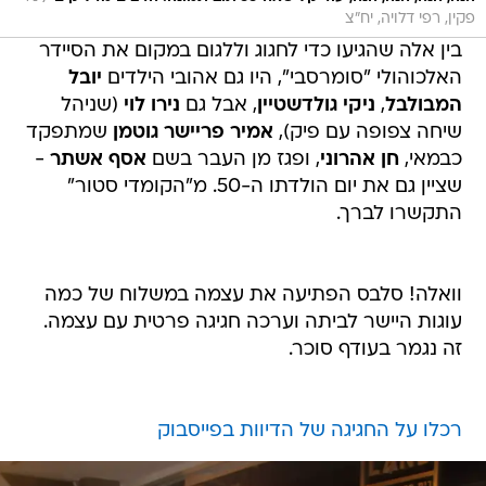
פקין, רפי דלויה, יח"צ
בין אלה שהגיעו כדי לחגוג וללגום במקום את הסיידר
האלכוהולי "סומרסבי", היו גם אהובי הילדים
יובל
המבולבל
,
ניקי גולדשטיין
, אבל גם
נירו לוי
(שניהל
שיחה צפופה עם פיק),
אמיר פריישר גוטמן
שמתפקד
כבמאי,
חן אהרוני
, ופגז מן העבר בשם
אסף אשתר
-
שציין גם את יום הולדתו ה-50. מ"הקומדי סטור"
התקשרו לברך.
וואלה! סלבס הפתיעה את עצמה במשלוח של כמה
עוגות היישר לביתה וערכה חגיגה פרטית עם עצמה.
זה נגמר בעודף סוכר.
רכלו על החגיגה של הדיוות בפייסבוק