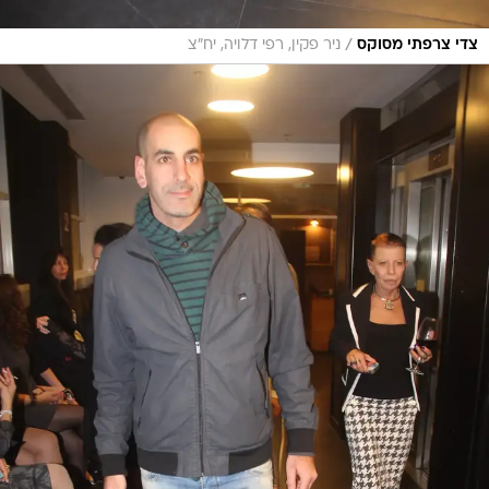
/
צדי צרפתי מסוקס
ניר פקין, רפי דלויה, יח"צ