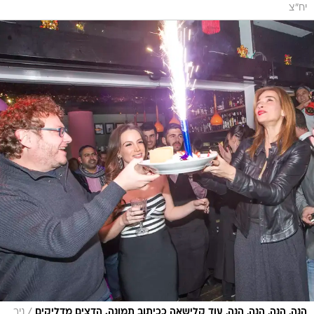
יח"צ
/
הנה, הנה, הנה, הנה, עוד קלישאה ככיתוב תמונה. הדצים מדליקים
ניר