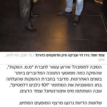
/
צמד חמד. נירו לוי וצביקה פיק מדסקסים כדורגל
ניר פקין, רפי דלויה,
יח"צ
הסיבה למסיבה? אירוע עשור לחברת "מ.מ. הפקות",
שהפיקה כמה ממופעי החנוכה המדוברים ביותר
בשנים האחרונות. מדובר בחברת ההפקות שהעלתה
בחג הסופגניות את המחזמר "101 כלבים דלמטיים",
שבה השתתפו מיס אינטרנשיונל וצמד הדצים.
שלושת הדיוות נרגעו מרצף המופעים המתיש,