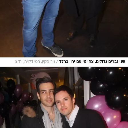
/
שני גברים גדולים. צחי נוי עם ירון ברלד
ניר פקין, רפי דלויה, יח"צ