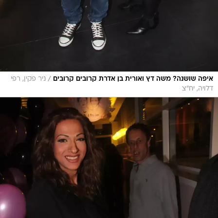
/
איפה שושנה? משה דץ ואורית בן אדרת קרובים קרובים
ניר פקין, רפי
דלויה, יח"צ