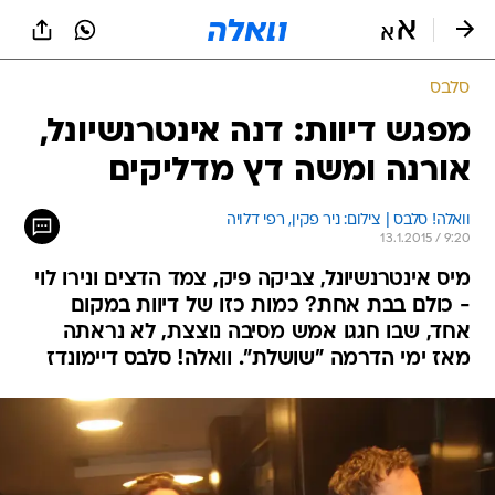
סלבס
מפגש דיוות: דנה אינטרנשיונל,
אורנה ומשה דץ מדליקים
וואלה! סלבס | צילום: ניר פקין, רפי דלויה
13.1.2015 / 9:20
מיס אינטרנשיונל, צביקה פיק, צמד הדצים ונירו לוי
- כולם בבת אחת? כמות כזו של דיוות במקום
אחד, שבו חגגו אמש מסיבה נוצצת, לא נראתה
מאז ימי הדרמה "שושלת". וואלה! סלבס דיימונדז