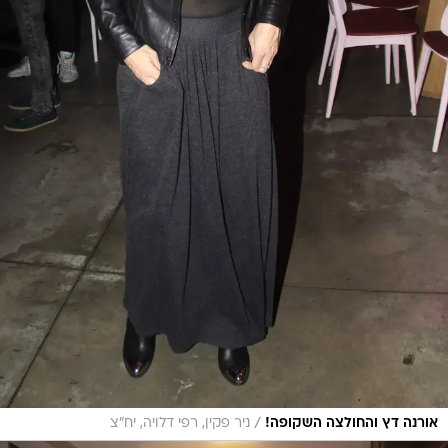
/
אורנה דץ והחולצה השקופה!
ניר פקין, רפי דלויה, יח"צ