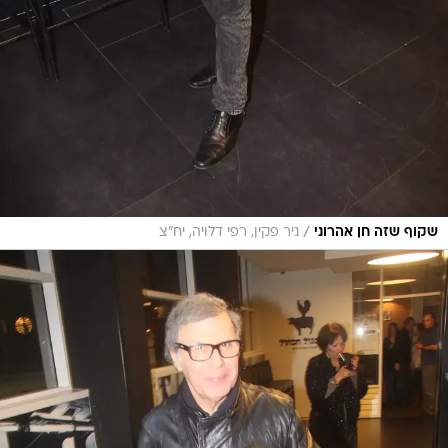
/
שקוף שזה חן אהרוני
ניר פקין, רפי דלויה, יח"צ