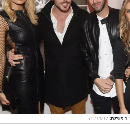
/
ון" משיקים
רפי דלויה
ת הריאלטי
וץ למיליון
" מנצלים 15 שניות התהילה שלהם ונוהרים לאיר
נוב את ההצגה בהצלחה.
הגיע אמש למועדון "האומן 17" שבתל אביב, יכול היה להשתכר רק בשל הערבובייה של כוכב
ופנה - שנהרו לסגור את השנה האזרחית בהשקת לוח השנה
 לאור העובדה שאחת מהבנות שתמונתה מעטרת את דפיו של
ג של
רז זלצמן
שרץ איתה בימים אלה אל עבר המיליון.