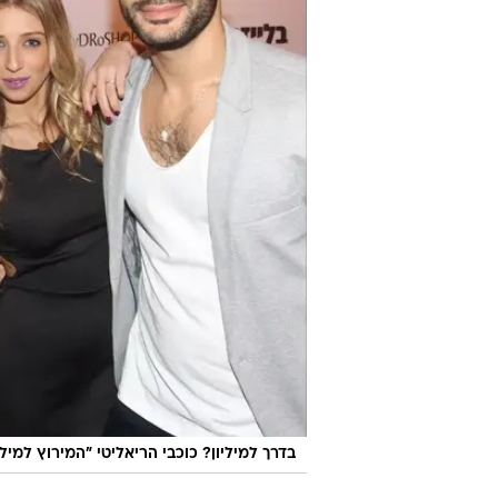
בדרך למיליון? כוכבי הריאליטי "המירוץ למילי
רגע אחרי שהפציעו על המסך במסגר
הנוכחי שמשודר בישראל, כוכבי "
המיר
השקה לוהט - שבו אפילו הצליחו לג
מי ש
ריאליטי, דוגמניות, אנשי תרבות וא
החדש של המגזין "בלייזר". במיוחד
לוח השנה, היא
אלכסה דול
- בת הזו