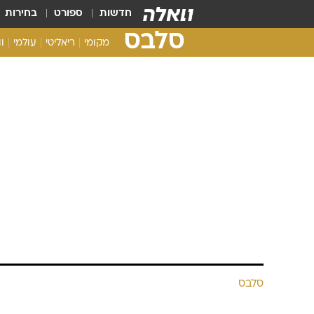
חדשות
ספורט
בחירות
סלבס
מקומי
ריאליטי
עולמי
ו
סלבס
זה קרה: כוכבי
מבלים בהשק
וואלה! סלבס
31.12.2014 / 9:41
שנת 2014 נגמרת בהשקת 
ריאליטי מהעבר וההווה, דוגמניו
וואלה! סלבס נערת החודש