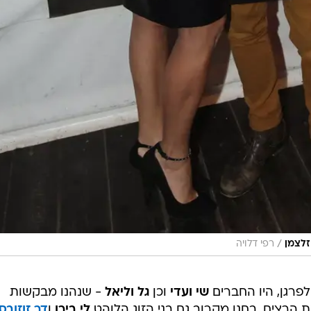
/
זלצמן
רפי דלויה
רגן, היו החברים
שי ועדי
וכן
גל וליאל
- שנהנו מבקשות
 הרצים, בחנו מקרוב גם בני הזוג הלוהט
לי בירן
ו
דר זוזובס
, דוגמנית
שלומית מלכה
, שהבריזה מהאירוע.
ונס
- שעלה על הבמה (פלוס השנדליר) - היו
נטלי דדון
בלו
) את האקס
רותם כהן
. מלכת היופי לשעבר
טיטי איינאו
בחנה
גרינר
, הדוגמנית
נועם פרוסט
וגם הבלונדינית
לי לוי
(שהייתה
 לסחוט את הלימון
- אבל הספיקה לחזור לתהומות השכחה)