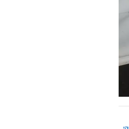
קי
ק
 את
.