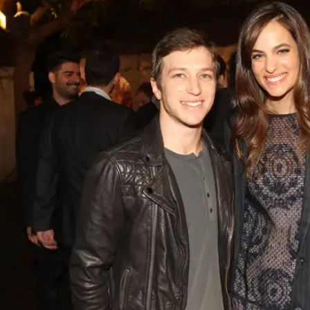
/
ן
רפי דלויה