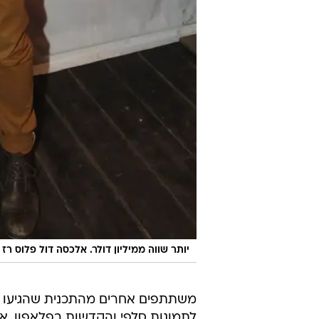
יותר שווה ממיליון דולר. אלכסה דול פלוס רז 
משתתפים אחרים מהתכנית שהגיעו לפ
לתמונות סלפי והקדשות בפלאפון. את
שמככבת בלוח השנה יחד עם חברתה
מי שהזיזו את הישבן לצליליו של
טריפ
שחור ואלגנטי, שפגשה במקום (שוב
מלכת היופי הנוכחית
מור ממן
,
ליהיא 
צמודה לשנייה ליהודה לוי ומאז מנסה