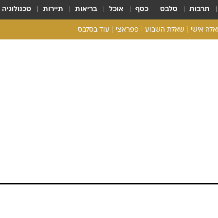
תרבות
סלבס
כסף
אוכל
בריאות
תיירות
טכנולוגיה
ואלה אישי
שאלת השבוע
פפראצי
עוד בסלבס
ריאליטי צ'ק
אונלי פאן
בית המלוכה
כל הכתבות
 "המירוץ למיליון"
רכלו לנו
ה
לוח שנה סקסי - באיוונט שהצליח למשוך למקום אחד כוכ
ת ועוד מפורסמים שהרימו כוסית לחיי השנה הבאה.