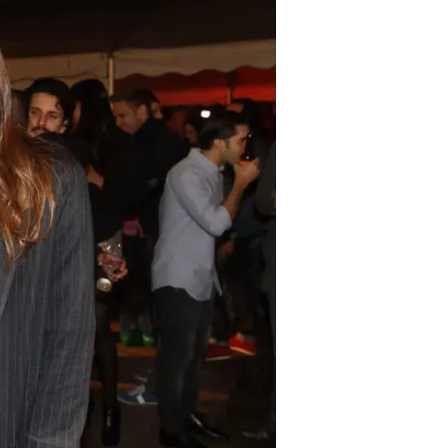
רגע, איזה חודש אתם? דר זוזובסקי עם לי ביר