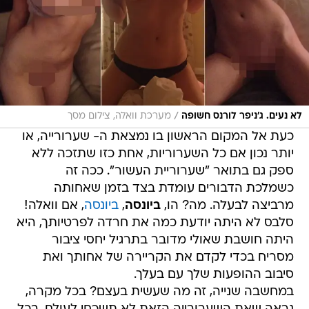
/
לא נעים. ג'ניפר לורנס חשופה
מערכת וואלה, צילום מסך
כעת אל המקום הראשון בו נמצאת ה- שערורייה, או
יותר נכון אם כל השערוריות, אחת כזו שתזכה ללא
ספק גם בתואר "שערוריית העשור". ככה זה
כשמלכת הדבורים עומדת בצד בזמן שאחותה
מרביצה לבעלה. מה? הו,
ביונסה
,
ביונסה
, אם וואלה!
סלבס לא היתה יודעת כמה את חרדה לפרטיותך, היא
היתה חושבת שאולי מדובר בתרגיל יחסי ציבור
מסריח בכדי לקדם את הקריירה של אחותך ואת
סיבוב ההופעות שלך עם בעלך.
במחשבה שנייה, זה מה שעשית בעצם? בכל מקרה,
נראה שאת השערורייה הזאת לא תשכחי לעולם. בכל
זאת, לא בכל יום העולם כולו עד לסרטון שבו אחותך