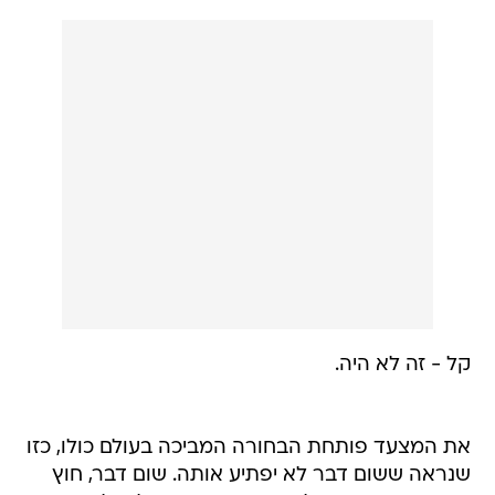
קל - זה לא היה.
את המצעד פותחת הבחורה המביכה בעולם כולו, כזו
שנראה ששום דבר לא יפתיע אותה. שום דבר, חוץ
מחברים ששמים עליה פס. אין מצעד בלי מלכת
הטראש הבלתי מעורערת של עולם הבידור,
קים