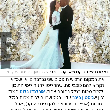
/
מי לא הגיע? קים קרדשיאן וקניה ווסט
צילום מסך, באדיבות ערוץ E!
את המקום הרביעי תופסים שני גברברים, או שכדאי
לקרוא להם כוכבי פח, שהחליטו לחזור לימי התיכון
וללכת מכות בגלל בחורה אחת.
אורלנדו בלום
חמוד,
נכון ש
ג'סטין ביבר
עדיין בגיל שבו הולכים מכות בגלל
בחורות (אפילו כשקוראים להן
מירנדה קר
), אבל
אתה. נו, שחקן מוערך, חתיך הורס, גבר שכל בחורה
תיפול לרגליו. ממך מצפים ליותר, הרבה יותר! בטח