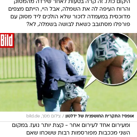
מדוכסית במעמדה לזכור שלא הולכים ליד מסוק עם
פורפלו מסתובב כשאת לבושה בשמלה, לא?
/
אופסי! התקרית החושפנית של ידלטון
צילום מסך, bild.de
ומעירום אחד לעירום אחר - קצת יותר נועז. במקום
השני מככבות מפורסמות רבות ששכחו שאם
מצלמים לא משתפים, בטח לא בענן וירטואלי. אם
חשבתם שהישבן של הדוכסית מקיימברידג' חצוף -