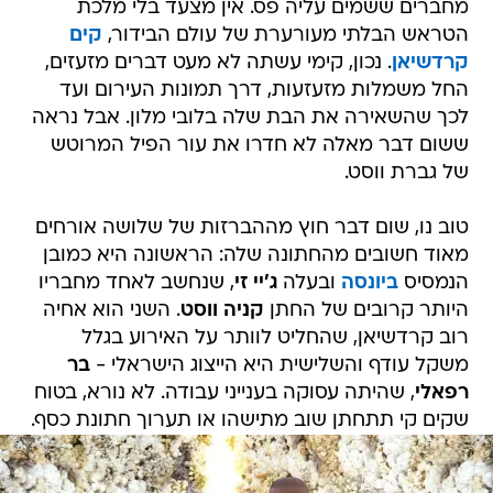
קרדשיאן
. נכון, קימי עשתה לא מעט דברים מזעזים,
החל משמלות מזעזעות, דרך תמונות העירום ועד
לכך שהשאירה את הבת שלה בלובי מלון. אבל נראה
ששום דבר מאלה לא חדרו את עור הפיל המרוטש
של גברת ווסט.
טוב נו, שום דבר חוץ מההברזות של שלושה אורחים
מאוד חשובים מהחתונה שלה: הראשונה היא כמובן
הנמסיס
ביונסה
ובעלה
ג'יי זי
, שנחשב לאחד מחבריו
היותר קרובים של החתן
קניה ווסט
. השני הוא אחיה
רוב קרדשיאן, שהחליט לוותר על האירוע בגלל
משקל עודף והשלישית היא הייצוג הישראלי -
בר
רפאלי
, שהיתה עסוקה בענייני עבודה. לא נורא, בטוח
שקים קי תתחתן שוב מתישהו או תערוך חתונת כסף.