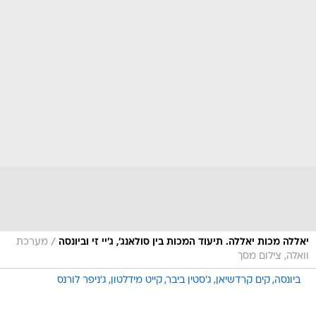
/
יאללה מכות יאללה. תיעוד המכות בין סולאנג', ג'יי זי וביונסה
מערכת
וואלה, צילום מסך
ביונסה
קים קרדשיאן
ג'סטין ביבר
קייט מידלטון
ג'ניפר לורנס
טרם התפרסמו תגובות