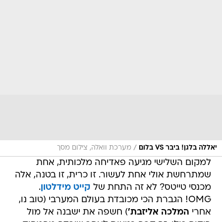
/
יאללה בלגן! ביבר VS בלום
מערכת וואלה, צילום מסך
למקום השלישי מגיעה פאדיחה מלכותית, אחת
שמתרחשת אולי אחת לעשור. זו כרית, זו בטנה, אלה
מכנסי טייטס? לא זה התחת של
קייט מידלטון
.
OMG! הגברת הכי מכובדת בעולם המערבי (טוב נו,
אחרי
המלכה אליזבת'
) חשפה את ישבנה אל מול
היקום כולו. זה קרה בטעות לאחר שירדה מהמסוק
והרוח העיפה לה את השמלה, אבל היי, הייתם מצפים