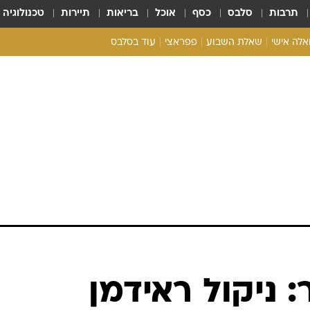
תרבות
סלבס
כסף
אוכל
בריאות
תיירות
טכנולוגיה
ואלה אישי
שאלת השבוע
פפראצי
עוד בסלבס
ריאליטי צ'ק
אונלי פאן
בית המלוכה
כל הכתבות
רכלו לנו
ניקול ראידמן