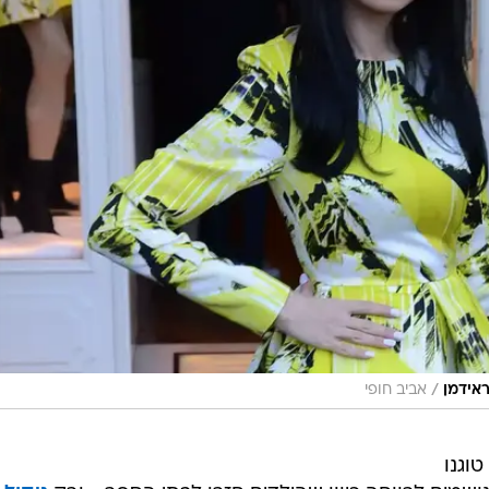
/
ראידמן
אביב חופי
וגנו