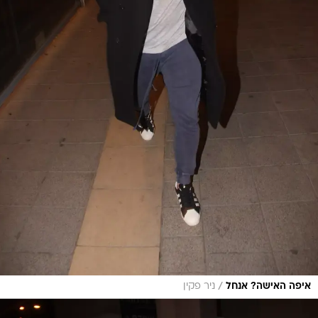
/
איפה האישה? אנחל
ניר פקין