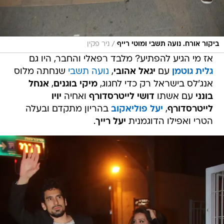
/
ביקור אורח. נועה תשבי ומוטי רייף
ניר פקין
אז מי הגיע להפתיע? מלבד רפאלי והחבר, היו גם
גלית גוטמן
עם
יגאל אהובי
,
נועה תשבי
שנחתה מלוס
אנג'לס בישראל רק כדי לחגוג,
מיקי בוגנים
,
אנחל
בונני
עם אשתו
דושי לייטרסדורף
ואחיה
יויו
לייטרסדורף
,
יעל פוליאקוב
בהריון מתקדם ובעלה
הטרי ואפילו הדוגמנית
יעל רייך
.