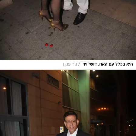
/
היא בכלל עם האח. דושי ויויו
ניר פקין