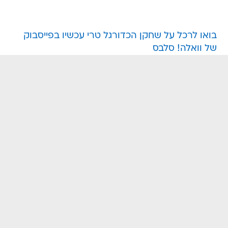
בואו לרכל על שחקן הכדורגל טרי עכשיו בפייסבוק
של וואלה! סלבס