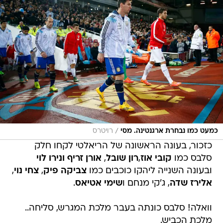
/
כמעט כמו נבחרת ארגנטינה. מסי
רויטרס
כזכור, בעונה הראשונה של הריאלטי לקחו חלק
סלבס כמו
קובי אוז
,
רון שובל
,
אורן זריף
ונירו לוי
ובעונה השנייה ליהקו כוכבים כמו
צביקה פיק
,
צחי נוי
,
אלירז שדה
, ג'קי מנחם ו
שימי אטיאס
.
וואלה! סלבס כונתה בעבר מלכת המגרש, סליחה..
מלכת הכביש.