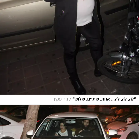
/
"לה, לה, לה... אחת, שתיים, שלוש"
ניר פקין