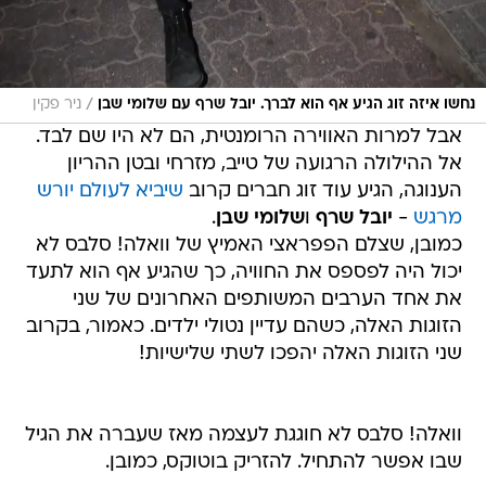
/
נחשו איזה זוג הגיע אף הוא לברך. יובל שרף עם שלומי שבן
ניר פקין
אבל למרות האווירה הרומנטית, הם לא היו שם לבד.
אל ההילולה הרגועה של טייב, מזרחי ובטן ההריון
הענוגה, הגיע עוד זוג חברים קרוב
שיביא לעולם יורש
מרגש
-
יובל שרף
ו
שלומי שבן
.
כמובן, שצלם הפפראצי האמיץ של וואלה! סלבס לא
יכול היה לפספס את החוויה, כך שהגיע אף הוא לתעד
את אחד הערבים המשותפים האחרונים של שני
הזוגות האלה, כשהם עדיין נטולי ילדים. כאמור, בקרוב
שני הזוגות האלה יהפכו לשתי שלישיות!
וואלה! סלבס לא חוגגת לעצמה מאז שעברה את הגיל
שבו אפשר להתחיל. להזריק בוטוקס, כמובן.