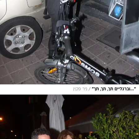
/
"...וברגליים תך, תך, תך"
ניר פקין