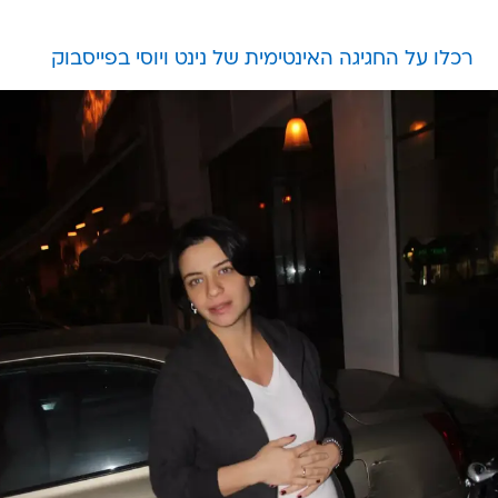
רכלו על החגיגה האינטימית של נינט ויוסי בפייסבוק