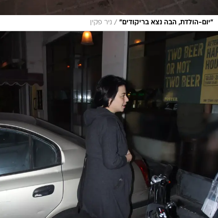
/
"יום-הולדת, הבה נצא בריקודים"
ניר פקין