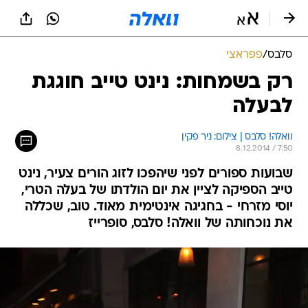
סלבס
/
פפראצי
רק בשמחות: נינט טייב חוגגת
לבעלה
וואלה! סלבס | צילום: ניר פקין
8.12.2014 / 7:50
שבועות ספורים לפני שיהפכו לזוג הורים צעיר, נינט
טייב הספיקה לציין את יום הולדתו של בעלה הטרי,
יוסי מזרחי - בחגיגה אינטימית מאוד. טוב, שכללה
את נוכחותה של וואלה! סלבס, סופרייז