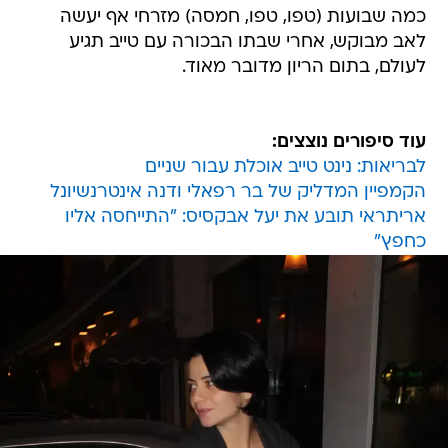
כמה שבועות (טפו, טפו, חמסה) מזרחי אף יעשה
לאב מבוקש, אחרי שבתו הבכורה עם טייב תגיע
לעולם, בתום הריון מדובר מאוד.
עוד סיפורים נוצצים:
לבריאות: נינט טייב אוכלת עבור שניים
הקמפיין המדליק של בר רפאלי ודנה אינטרנשיונל
אריתראי תובע את יעל אבקסיס: "התייחסה אליו
כחפץ"