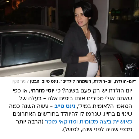
/
"יום-הולדת, יום-הולדת, השמחה לילדים". נינט טייב והבטן
ניר פקין
יום הולדת יש רק פעם בשנה? כי
יוסי מזרחי
, או כפי
שאתם אולי מכירים אותו בימים אלה - בעלה של
המאמי הלאומית במיל',
נינט טייב
- עשה השנה כמה
שינויים בחייו, שגרמו לו להיוולד בחודשים האחרונים
כאושיית ביצה מקומית ומוזיקאי מוכר
(הרבה יותר
מכפי שהיה לפני שנה, למשל).