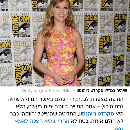
/
שיהיה במזל! סקרלט ג'והנסון
GettyImages, Ethan Miller
הודעה מצערת לגברברי העולם באשר הם (לא שהיה
לכם סיכוי) - אחת הנשים היותר יפות בעולם, הלא
היא
סקרלט ג'והנסון
, החליטה שהטייטל 'רווקה' כבר
לא הולם אותה, בטח לא
אחרי שהיא הפכה לאמא
גאה
.