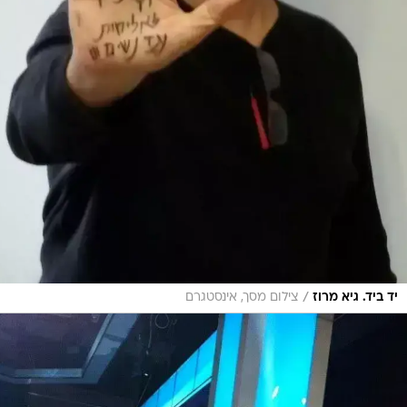
/
יד ביד. גיא מרוז
צילום מסך, אינסטגרם