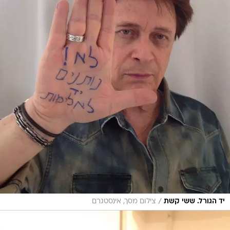
/
יד הגורל. ששי קשת
צילום מסך, אינסטגרם