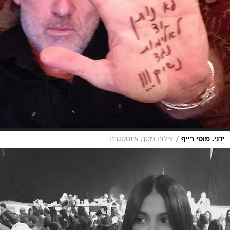
/
ידני. מוטי רייף
צילום מסך, אינסטגרם