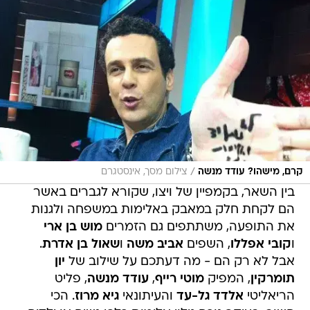
/
קרם, מישהו? עודד מנשה
צילום מסך, אינסטגרם
בין השאר, בקמפיין של ויצו, שקורא לגברים באשר
הם לקחת חלק במאבק באלימות במשפחה ולגנות
את התופעה, משתתפים גם הזמרים
מוש בן ארי
ו
קובי אפללו
, השפים
אביב משה
ו
שאול בן אדרת
.
אבל לא רק הם - מה דעתכם על שילוב של
יון
תומרקין
, המפיק
מוטי רייף
,
עודד מנשה
, פליט
הריאליטי
אלדד גל-עד
והעיתונאי
גיא מרוז
. הכי