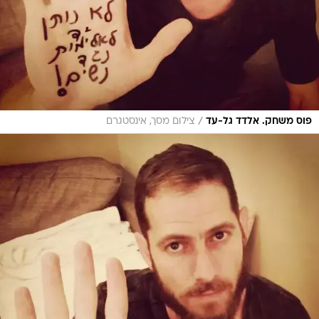
/
פוס משחק. אלדד גל-עד
צילום מסך, אינסטגרם