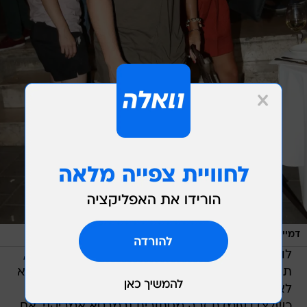
/
דמיינו מבטא זר. יהודה לוי והידידה
ניר פקין
לוי, ידע שאל האיוונט שאליו יגיע ביום חמישי האחרון,
תגיע גם המצלמה של וואלה! סלבס. למרות זאת, הוא
לא חשש לבלות את הזמן עם חבריו מהביצה,
כשלצדו עומדת זרה מסתורית (במבטא אמריקני, אם