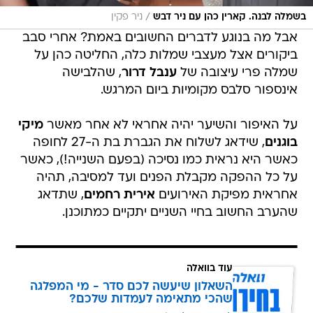
/
בשמלה לבנה. קארין כהן עם ניר דבש
ניר פקין
אבל מה בנוגע לדברים החשובים באמת? אחרי סבב
ביקורים אצל מעצבי שמלות כלה, החליטה כהן על
שמלה פרי עיצובה של
ענבל דרור
, שהלבישה
אינספור סלבס מקומיות ביום המרגש.
על האיפור והשיער יהיה אחראי לא אחר מאשר
מיקי
בוגנים
, שידאג לשלוח את הגברת בת ה-27 לחופה
כאשר היא נראית כמו נסיכה (בפעם השנייה!), כאשר
על כל ההפקה מקבלת הפנים ועד למסיבה, תהיה
אחראית מפיקת האירועים
אירית רחמים
, שתדאג
שהערב החשוב בחיי השניים יתקיים כמתוכנן.
עוד בוואלה
השאלון שיעשה לכם סדר - מי המפלגה
שהכי מתאימה לעמדות שלכם?