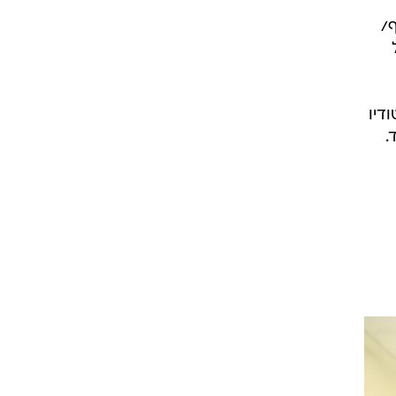
/
דיו
.