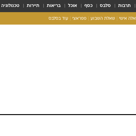
תרבות
סלבס
כסף
אוכל
בריאות
תיירות
טכנולוגיה
ואלה אישי
שאלת השבוע
פפראצי
עוד בסלבס
ריאליטי צ'ק
אונלי פאן
בית המלוכה
כל הכתבות
רכלו לנו