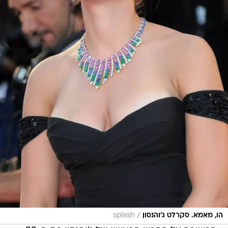
/
הו, מאמא. סקרלט ג'והנסון
splash