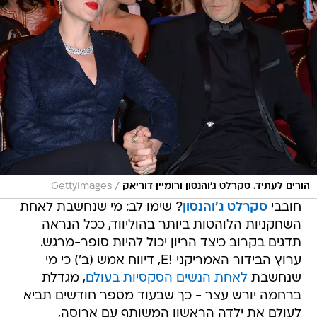
/
הורים לעתיד. סקרלט ג'והנסון ורומיין דוריאק
GettyImages
חובבי
סקרלט ג'והנסון
? שימו לב: מי שנחשבת לאחת
השחקניות הלוהטות ביותר בהוליווד, ככל הנראה
תדגים בקרוב כיצד הריון יכול להיות סופר-מרגש.
ערוץ הבידור האמריקני !E, דיווח אמש (ב') כי מי
שנחשבת
לאחת הנשים הסקסיות בעולם
, מגדלת
ברחמה יורש עצר - כך שבעוד מספר חודשים תביא
לעולם את ילדה הראשון המשותף עם ארוסה,