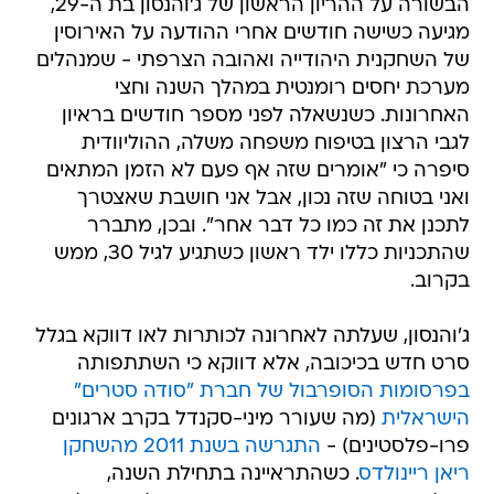
הבשורה על ההריון הראשון של ג'והנסון בת ה-29,
מגיעה כשישה חודשים אחרי ההודעה על האירוסין
של השחקנית היהודייה ואהובה הצרפתי - שמנהלים
מערכת יחסים רומנטית במהלך השנה וחצי
האחרונות. כשנשאלה לפני מספר חודשים בראיון
לגבי הרצון בטיפוח משפחה משלה, ההוליוודית
סיפרה כי "אומרים שזה אף פעם לא הזמן המתאים
ואני בטוחה שזה נכון, אבל אני חושבת שאצטרך
לתכנן את זה כמו כל דבר אחר". ובכן, מתברר
שהתכניות כללו ילד ראשון כשתגיע לגיל 30, ממש
בקרוב.
ג'והנסון, שעלתה לאחרונה לכותרות לאו דווקא בגלל
סרט חדש בכיכובה, אלא דווקא כי השתתפותה
בפרסומות הסופרבול של חברת "סודה סטרים"
הישראלית
(מה שעורר מיני-סקנדל בקרב ארגונים
פרו-פלסטינים) -
התגרשה בשנת 2011 מהשחקן
ריאן ריינולדס
. כשהתראיינה בתחילת השנה,