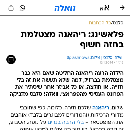
סלבס
/
כל הכתבות
פלאשינג: ריהאנה מצטלמת
בחזה חשוף
וואלה! סלבס | צילום: Splashnews
15.1.2014 / 14:18
הילדה הרעה ריהאנה החליטה שאם היא כבר
מצטלמת בברזיל, למה שלא תעשה את זה בלי
חזייה. או חולצה. או כל אביזר אחר שיסתיר את
הפרונט העסיסי מהפפראצי. וואלה! סלבס מדביקה
שלום,
ריהאנה
שלכם חזרה. כלומר, כפי שחובבי
מדורי הרכילות (והמדורים למבוגרים בלבד) אוהבים
את הפופסטאר -
בלי הרבה בגדים
על גופה. השבוע,
זה קרה בברזיל, כשתוך כדי צילום למגזין אופנה