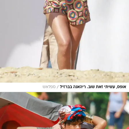
/
אופס, עשיתי זאת שוב. ריהאנה בברזיל
ספלאש