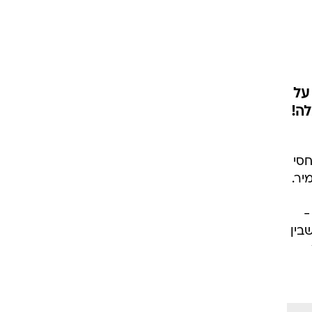
על
לה!
סי
יר.
-
בין