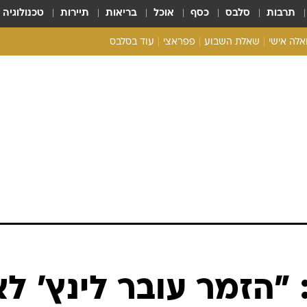
תרבות
סלבס
כסף
אוכל
בריאות
תיירות
טכנולוגיה
ואלה אישי
שאלת השבוע
פפראצי
עוד בסלבס
ריאליטי צ'ק
אונלי פאן
בית המלוכה
כל הכתבות
רכלו לנו
 "הזמר עובר לינץ' לא