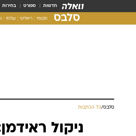
חדשות
ספורט
בחירות
סלבס
מקומי
ריאליטי
עולמי
ו
סלבס
/
כל הכתבות
ניקול ראידמן: