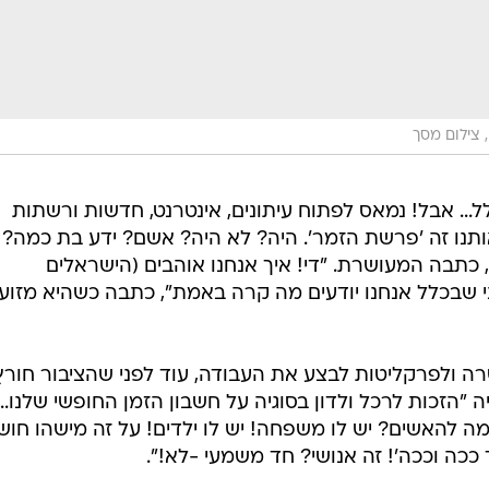
 צילום מסך
ל... אבל! נמאס לפתוח עיתונים, אינטרנט, חדשות ורשתות
ותנו זה 'פרשת הזמר'. היה? לא היה? אשם? ידע בת כמה? 
כתבה המעושרת. "די! איך אנחנו אוהבים (הישראלים
 שבכלל אנחנו יודעים מה קרה באמת", כתבה כשהיא מזוע
רה ולפרקליטות לבצע את העבודה, עוד לפני שהציבור חורץ
 "הזכות לרכל ולדון בסוגיה על חשבון הזמן החופשי שלנו...
למה להאשים? יש לו משפחה! יש לו ילדים! על זה מישהו חוש
ככה וככה'! זה אנושי? חד משמעי -לא!".