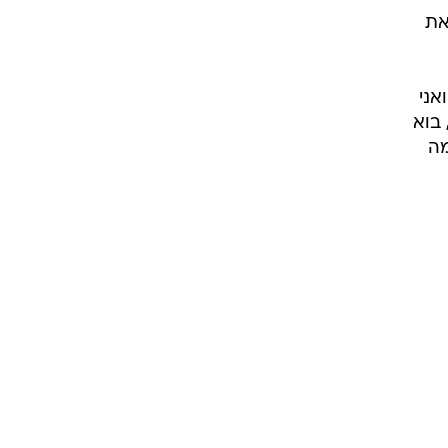
את
אני
 בוא
מה