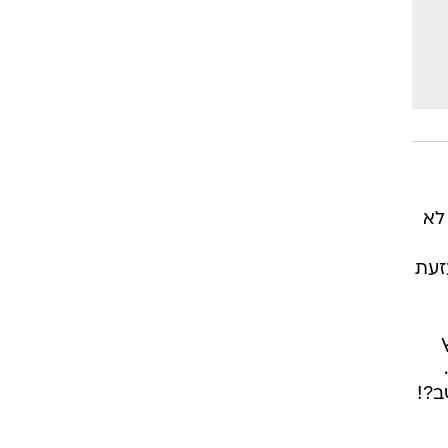
לא
זעת
ב?!