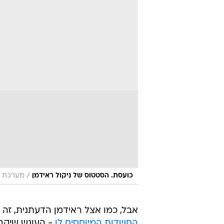
/
כועסת. הסטטוס של ניקול ראידמן
מערכת וו
אבל, כמו אצל ראידמן הדעתנית, זה
החשדות המיוחסים לו
- העונש שיקב