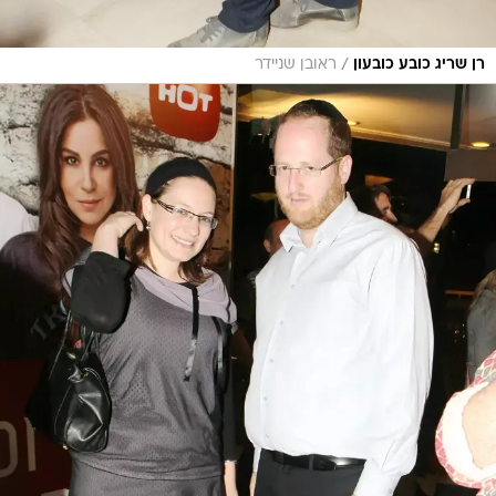
/
רן שריג כובע כובעון
ראובן שניידר