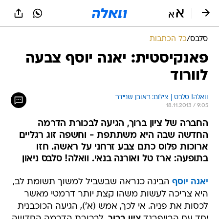
סלבס
/
כל הכתבות
פאנקיסטית: יאנה יוסף צבעה
לוורוד
וואלה! סלבס | צילום: ראובן שניידר
18.11.2013 / 9:05
החברה של ציון ברוך, הגיעה לבכורת הדרמה
החדשה שבה היא משתתפת - וחשפה זוג רגליים
ארוכות פלוס כתם צבע זרחני על ראשה. חזו
בתופעה: ארז טל ואורנה בנאי. וואלה! סלבס ניאון
יאנה יוסף
הבינה כנראה שבשביל למשוך תשומת לב,
היא צריכה לעשות משהו קצת יותר דרמטי מאשר
לכסות את פניה. אי לכך, אמש (א'), הגיעה הכוכבנית
יחד עם הבויפרנד
ציון ברוך
, לבכורת הדרמה החדשה