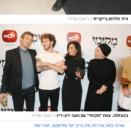
/
ורוד פלדמן בייקרית
ראובן שניידר
/
בהצלחה. צוות "מקימי" עם נועה ירון-דיין
ראובן שניידר
אורנה בנאי
ארז טל
ציון ברוך
יעל פוליאקוב
יאנה יוסף