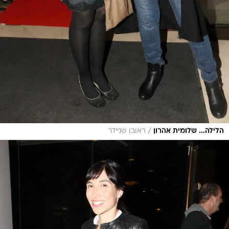
/
הלילה... שלומית אהרון
ראובן שניידר