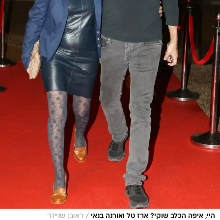
/
היי, איפה הכלב שוקי? ארז טל ואורנה בנאי
ראובן שניידר