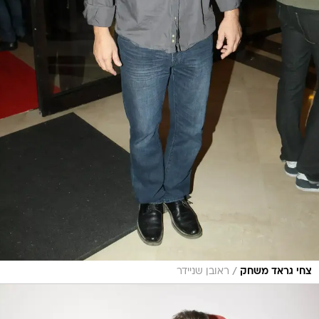
/
צחי גראד משחק
ראובן שניידר