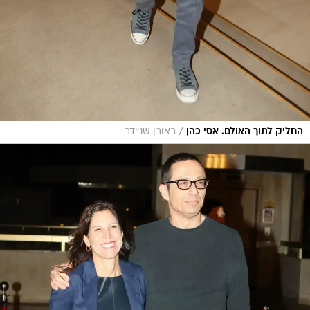
/
החליק לתוך האולם. אסי כהן
ראובן שניידר