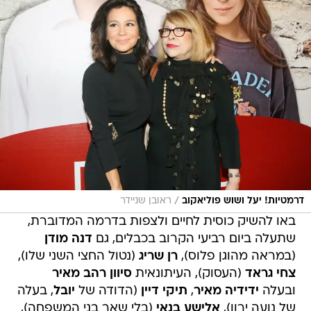
/
דרמטיות! יעל ושוש פוליאקוב
ראובן שניידר
באו להשיק כוסית לחיים ולצפות בדרמה המדוברת,
שתעלה ביום רביעי הקרוב בכבלים, גם
דנה מודן
(במראה מהוגן פלוס),
רן שריג
(נטול החצי השני שלו),
צחי גראד
(העסוק), העיתונאית
סיוון רהב מאיר
ובעלה
ידידיה מאיר
,
תיקי דיין
(הדודה של
יובל
, בעלה
של נועה ירון),
אלישע בנאי
(בלי שאר בני המשפחה),