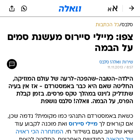
סלבס
/
כל הכתבות
צפו: מיילי סיירוס מעשנת סמים
על הבמה
שירות וואלה! סלבס
11.11.2013 / 8:57
הילדה-הטובה-שהפכה-לרעה של עולם המוזיקה,
החליטה שאם היא כבר באמסטרדם - אז אין בעיה
שתדליק ג'וינט במהלך טקס פרסים. בזמן קבלת
הפרס, על הבמה. וואלה! סלבס נושפת
כשאת באמסטרדם התנהגי כמו מקומית? נדמה שכן,
אם קוראים לך
מיילי סיירוס
ואת מוכנה לקבוע עוד
שיא של טוב טעם בשידור חי.
המתחרה הכי ראויה
של ריהאנה
בחודשים האחרונים, החליטה להצית