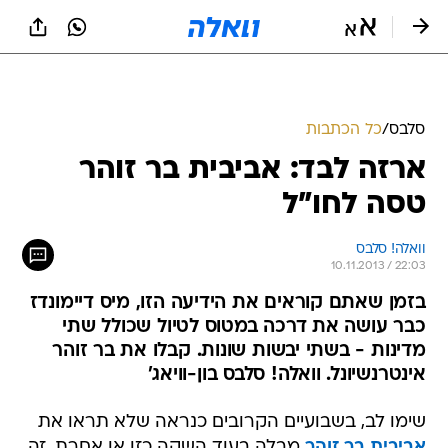
סלבס
/
כל הכתבות
ארזה לבד: אביבית בר זוהר
טסה לחו"ל
וואלה! סלבס
10.11.2013 / 22:03
בזמן שאתם קוראים את הידיעה הזו, מיס דיימונדז
כבר עושה את דרכה במטוס לטיול שכולל שתי
מדינות - בשתי יבשות שונות. קבלו את בר זוהר
אינטרנשיונל. וואלה! סלבס בון-וויאג'
שימו לב, בשבועיים הקרובים כנראה שלא תראו את
אביבית בר זוהר
מבלה בעוד השקה כזו או אחרת. זה