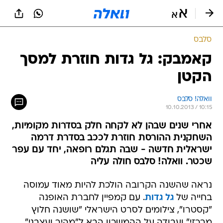
סלבס
קאמבק: גל גדות חוזרת למסך
הקטן
וואלה! סלבס
10.10.2013 / 10:15
אחרי שנים שבהן לא לקחה חלק בסדרות מקומיות,
השחקנית ההורסת חוזרת לככב בסדרת דרמה
ישראלית חדשה - שבה תגלם רופאה, יחד עם עפר
שכטר. וואלה! סלבס חולה עליה
נראה שהשנה הקרובה הולכת להיות מאוד עמוסה
בחייה של
גל גדות
. עם קמפיין לחברת האופנה
"קסטרו", צילומים לסרט הישראלי "שושנה חלוץ
מרכזי" ועבודה על ההמשכון הבא ל"מהיר ועצבני",