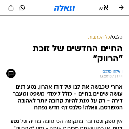
סלבס
/
כל הכתבות
החיים החדשים של זוכת
"הרווק"
וואלה! סלבס
1.9.2013 / 21:44
אחרי שכבשה את לבו של דודו אהרון, נטע דנינו
עושה שינויים בחיים - כולל לימודי משפט ומעבר
דירה - רק על מנת להיות קרובה יותר לאהובה
המפורסם. וואלה! סלבס דף חדש נפתח
אין ספק שמדובר בתקופה הכי טובה בחייה של
נטע
דנינו
, או כפי שאתם מכירים אותה - נטע "מהרווק".