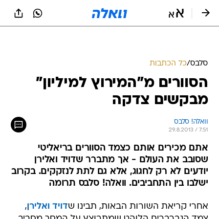
סלבס
/
כל הכתבות
הסוורים מ"המירוץ למיליון"
מבקשים צדקה
וואלה! סלבס
29.8.2013 / 7:51
אתם מכירים אותם כצמד הסוורים בריאליטי
שסובב את העולם - אך מתברר שדויד ואלירן
יודעים לא רק לחגוג, אלא גם לתת לנזקקים. בקרוב
ישלבו בין התחביבים. וואלה! סלבס תרומה
אחרי קריאת השורות הבאות, תבינו ש
דויד ואלירן
,
צמד הגברברים הלוהט שמתרוצץ על המסך מסביב