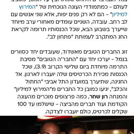
לעולם - כמתמודדי העונה הנוכחית של "
המירוץ
למיליון
" - הם לא רק פנים יפות, אלא שני אנשים עם
לב רחב. עובדה, השניים עומדים מאחורי ערב מיוחד
שייערך בשבוע הבא, שכל הכנסותיו תרומה לקראת
החג המתקרב לעמותת "פתחון לב".
זוג החברים הטובים מאשדוד, שעובדים יחד כסוורים
בנמל - יערכו יחד עם "החבר'ה הטובים" מסיבת
התרמה מיוחדת ביום שלישי הקרוב (3.9), שכל
הכנסות מכירת הכרטיסים שלה יועברו לארגון. אל
החגיגה, שתיערך במועדון התל אביבי "החתול
והכלב", יגיעו כמובן כל החברים מ"המירוץ למיליון"
והמנחה
רון שחר
, כמה פרצופים מוכרים מהעונה
הקודמת ועוד חברים מהביצה - שישלמו עד 100
שקלים לכרטיס, כולם יועברו לצדקה.