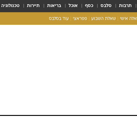
תרבות
סלבס
כסף
אוכל
בריאות
תיירות
טכנולוגיה
ואלה אישי
שאלת השבוע
פפראצי
עוד בסלבס
ריאליטי צ'ק
אונלי פאן
בית המלוכה
כל הכתבות
רכלו לנו