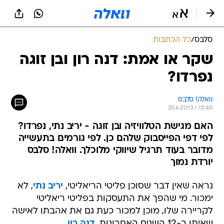
סלבס
/
כל הכתבות
שקר או אמת: דנה רון ובן זוגה
נפרדו?
וואלה! סלבס
25.6.2013 / 12:40
האם מגישת הטלוויזיה ובן זוגה - יריב נתי, נפרדו?
לפי דפי הפייסבוק שלהם כן. לפי גורמים בתעשייה
מדובר בעוד תרגיל שיווקי מלוכלך. וואלה! סלבס
יורדת נמוך
נראה שאין דבר שסוכן פליטי הריאליטי,
יריב נתי
, לא
ימכור. מי שהפך את התעסקות בפליטי ריאליטי
לקריירה שלו, מוכן למכור כעת גם את אהבתו לאישה
שאיתו ב-12 השנים האחרונות,
דנה רון
.