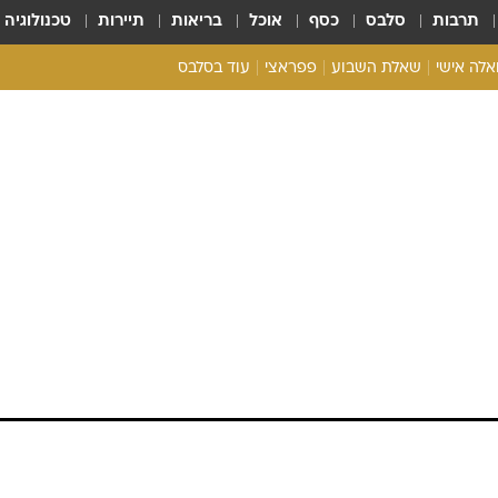
תרבות
סלבס
כסף
אוכל
בריאות
תיירות
טכנולוגיה
ואלה אישי
שאלת השבוע
פפראצי
עוד בסלבס
ריאליטי צ'ק
אונלי פאן
בית המלוכה
כל הכתבות
רכלו לנו