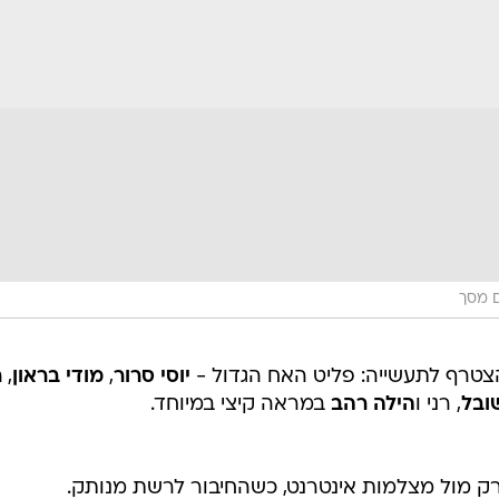
ם מסך
צטרף לתעשייה: פליט האח הגדול -
יוסי סרור
,
מודי בראון
,
ר
שובל
, רני ו
הילה רהב
במראה קיצי במיוחד.
ק מול מצלמות אינטרנט, כשהחיבור לרשת מנותק.