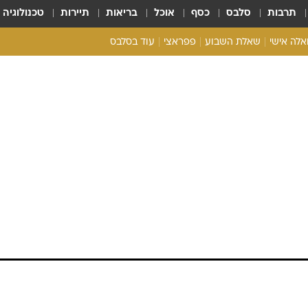
תרבות
סלבס
כסף
אוכל
בריאות
תיירות
טכנולוגיה
ואלה אישי
שאלת השבוע
פפראצי
עוד בסלבס
ריאליטי צ'ק
אונלי פאן
בית המלוכה
כל הכתבות
אנה חושפת ישבן
רכלו לנו
טית
אי המסתורי - כבר לא כזו פרטית . כריס בראון, ב
ם הולדתה. כעת, הכל נראה מעט יותר דביק. וואלה!