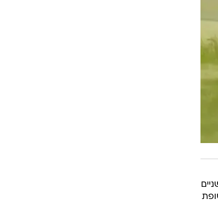
ניים
ופת