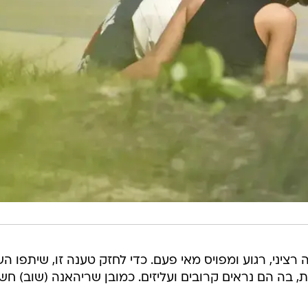
 רציני, רגוע ומפויס מאי פעם. כדי לחזק טענה זו, שיתפו הש
ת, בה הם נראים קרובים ועליזים. כמובן שריהאנה (שוב) חש
לווה בפחמימה החביבה עליה - הג'חנון (סיר שלם כמובן).
חוגגת
ף ונפצעה
ריס? רכלו בפייסבוק