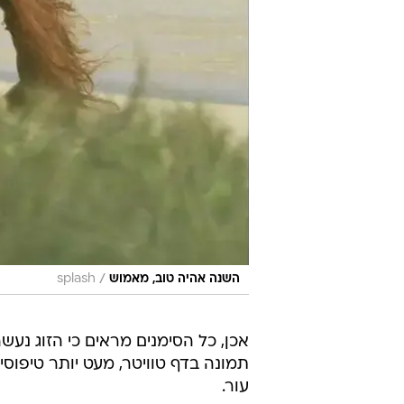
/
השנה אהיה טוב, מאמוש
splash
אכן, כל הסימנים מראים כי הזוג נעשה
תמונה בדף טוויטר, מעט יותר טיפוסי
עור.
וואלה! סלבס יצאה לחופשה טרופית, מ
יאמי.
ילדת יום הולדת: ריהאנה מתפשטת ו
ריהאנה הותקפה על ידי מעריץ מטור
מה דעתכם על הקרבה של ריהאנה וכ