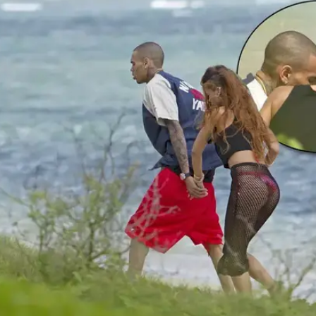
/
ראון
splash
אה ממועדון לילה - ובגדיה לא בדיוק הולמים את הסיטואציה,
ברתו לטיול לאורך החוף. לאחר מכן הגיעו לחשושים מתוק
פרייז!).