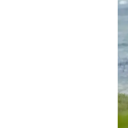
 אך
ים,