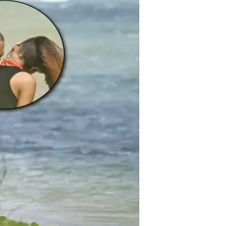
גם מחוץ לאינסטגרם, צמודים. ריהאנה וכריס ב
אמנם רי-רי נראית עסיסית, כאילו יצ
בראון לא הצליח להתאפק ומשך את ח
קוצי, מוצי, בלי אף מכה או חבלה (סור