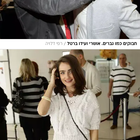
/
חבוקים כמו גברים. אושרי ועידו ברטל
רפי דלויה