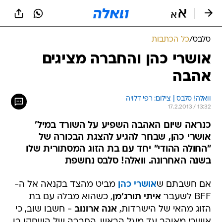
סלבס
/
כל הכתבות
אושרי כהן והחברה מציגים
אהבה
וואלה! סלבס | צילום: רפי דלויה
17.2.2013 / 13:32
כנראה שיום האהבה השפיע על השורד במיל'
אושרי כהן, שבחר להגיע להצגת הבכורה של
"החולה ההודי" יחד עם בת הזוג המסתורית שלו
בשנה האחרונה. וואלה! סלבס נחשפת
אם חשבתם ש
אושרי כהן
מביט מהצד בקנאה אל ה-
BFF לשעבר
איתי תורג'מן
, כשהוא מבלה עם בת
הזוג מהאי של הישרדות,
אנה ארונוב
- חשבו שוב, כי
אושרי מאוהב עד מעל הראש. החברה של השחקן בן