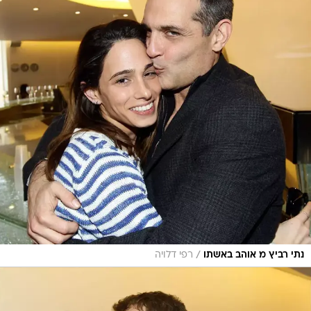
/
נתי רביץ מ אוהב באשתו
רפי דלויה