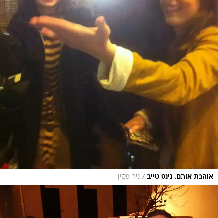
/
אוהבת אותם. נינט טייב
ניר פקין