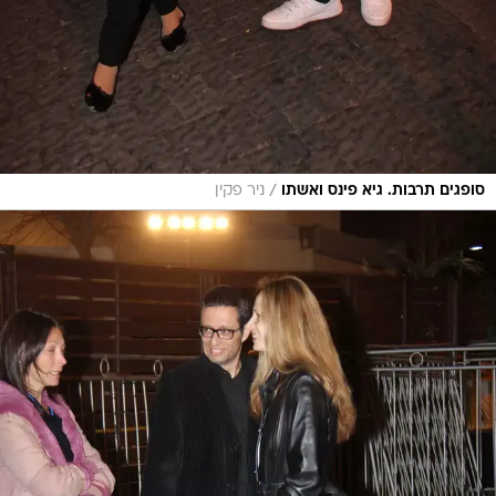
/
סופגים תרבות. גיא פינס ואשתו
ניר פקין