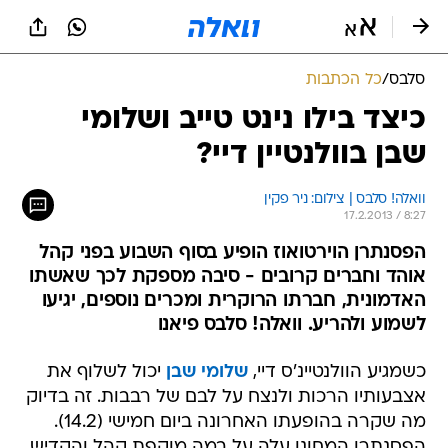
סלבס
/
כל הכתבות
כיצד בילו נינט טייב ושלומי
שבן בוולנטיין דיי?
וואלה! סלבס | צילום: ניר פקין
17.2.2013 / 8:27
הפסנתרן הוירטואוז הופיע בסוף השבוע בפני קהל
אוהד וחברים קרובים - סיבה מספקת לכך שאשתו
האדמונית, חברתו הרוקרית ומכרים נוספים, יגיעו
לשמוע ולהריע. וואלה! סלבס פיאנו
כשמגיע הוולנטיינ'ס דיי,
שלומי שבן
יכול לשלוף את
אצבעותיו הרכות ולנצח על לבם של רבבות. זה בדיוק
מה שקרה בהופעתו האחרונה ביום חמישי (14.2).
הפסנתרן המחונן עלה על במה מוקפת קהל והקדיש