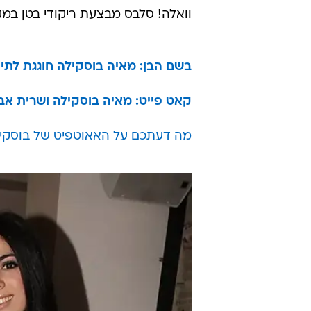
וואלה! סלבס מבצעת ריקודי בטן במק
בשם הבן: מאיה בוסקילה חוגגת לתינ
קאט פייט: מאיה בוסקילה ושרית אבי
מה דעתכם על האאוטפיט של בוסקיל