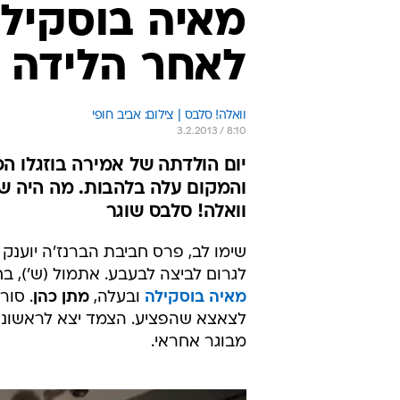
מאיה בוסקילה
לאחר הלידה
וואלה! סלבס | צילום: אביב חופי
3.2.2013 / 8:10
יום הולדתה של אמירה בוזגלו ה
והמקום עלה בלהבות. מה היה שם
וואלה! סלבס שוגר
שימו לב, פרס חביבת הברנז'ה יוענק
לגרום לביצה לבעבע. אתמול (ש'), בחגיגות יום הולדתה ה-32,
מאיה בוסקילה
ובעלה,
מתן כהן
. סור
לצאצא שהפציע. הצמד יצא לראשונה
מבוגר אחראי.