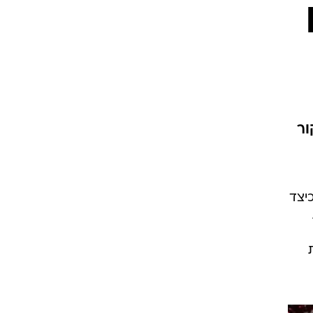
ור
יצד