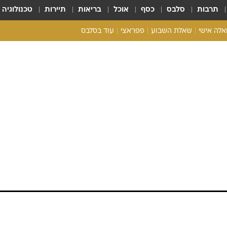
תרבות
סלבס
כסף
אוכל
בריאות
תיירות
טכנולוגיה
ואלה אישי
שאלת השבוע
פפראצי
עוד בסלבס
ריאליטי צ'ק
אונלי פאן
בית המלוכה
כל הכתבות
רכלו לנו