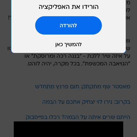
מקצה לקצה - כיוון שההופעה היא סולד אאוט, כבר
לפני שבועות ספורים. בתקווה שהיא לא תהייה
אקסייטד מדי, בכל זאת, צריך לשמור על פאסון גירל!
וואלה! סלבס הוזמנה בעצמה לבצע דואט עם
שלומיקו מדוכן הפירות השכונתי, אבל הם לא החליטו
על איזה שיר ללכת - "בננה רכה ומרוסקת" או
"הגויאבה המכשפת". בכל מקרה, יהיה לוהט.
מאסטר שף מתקתק: תום פרנץ מתחדש
בקרוב: נירו לוי יצחיק אתכם על הבמה
הייתם שרים איתה על הבמה? רכלו בפייסבוק