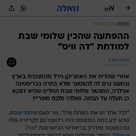
סלבס
/
כל הכתבות
ההפתעה שהכין שלומי שבת
למודחת "דה וויס"
וואלה! סלבס
22.1.2013 / 8:27
אחרי שהדיח את האמריקן גירל מהתוכנית בארץ
וכמעט גרם לה להצטער שלא בחרה בכריסטינה
אגילרה, המנטור שלומי שבת החליט שהיא דווקא
כן תעלה על הבמה. וואלה! סלבס סופרייז
"לכל אחד יש את האחת שלו", שר פעם
שלומי שבת
,
שלא ידע כמה המשפט יהיה רלוונטי גם לקריירה שלו
גם כמנטור ומדריך בריאליטי הכישרונות "
The
Voice
". הזמר, שהחליט שלא לבחור במתמודדת