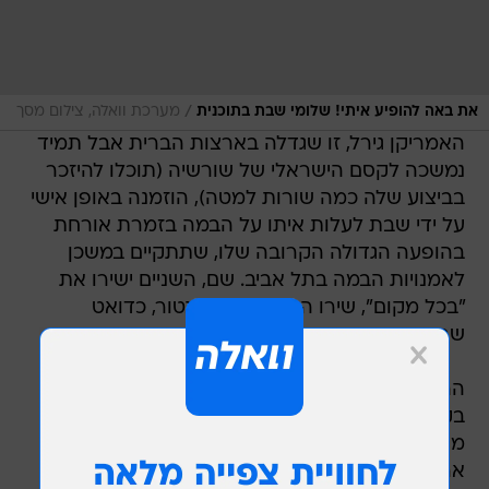
/
את באה להופיע איתי! שלומי שבת בתוכנית
מערכת וואלה, צילום מסך
האמריקן גירל, זו שגדלה בארצות הברית אבל תמיד
נמשכה לקסם הישראלי של שורשיה (תוכלו להיזכר
בביצוע שלה כמה שורות למטה), הוזמנה באופן אישי
על ידי שבת לעלות איתו על הבמה בזמרת אורחת
בהופעה הגדולה הקרובה שלו, שתתקיים במשכן
לאמנויות הבמה בתל אביב. שם, השניים ישירו את
"בכל מקום", שירו האהוב של המנטור, כדואט
שבוודאי ירגש את הקהל.
ההחלטה של שבת, בוודאי תשמח את אלה שנכבשו
בקסם המרענן של דנאי, כשהופיעה על המסך.
מה שבטוח היא שהבחורה הצעירה לא תופיע מול
ארבעה כיסאות מסתובבים אלא בפני אולם מלא