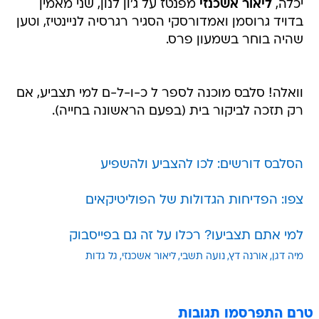
יכלה,
ליאור אשכנזי
מפנטז על ג'ון לנון, שני מאמין
בדויד גרוסמן ואמדורסקי הסגיר רגרסיה לניינטיז, וטען
שהיה בוחר בשמעון פרס.
וואלה! סלבס מוכנה לספר ל כ-ו-ל-ם למי תצביע, אם
רק תזכה לביקור בית (בפעם הראשונה בחייה).
הסלבס דורשים: לכו להצביע ולהשפיע
צפו: הפדיחות הגדולות של הפוליטיקאים
למי אתם תצביעו? רכלו על זה גם בפייסבוק
מיה דגן
אורנה דץ
נועה תשבי
ליאור אשכנזי
גל גדות
טרם התפרסמו תגובות