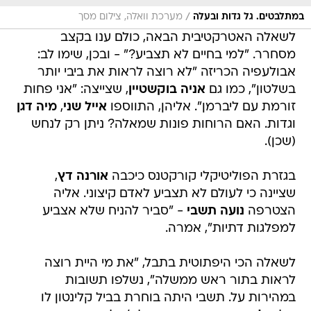
/
במתלבטים. גל גדות ובעלה
מערכת וואלה, צילום מסך
לשאלה האטרקטיבית הבאה, כולם ענו בקצב
מסחרר. "למי בחיים לא תצביע?" - ובכן, שימו לב:
אבולעפיה הכריזה "לא רוצה לראות את ביבי יותר
בשלטון", כמו גם
אניה בוקשטיין
, שצייצה: "אני פחות
זורמת עם ליברמן". אליהן, התווספו
אייל שני
,
מיה דגן
וגדות. האם הרוחות פונות שמאלה? ניתן רק לנחש
(שכן).
בגזרת הפוליטיקלי קורקטנס כיכבה
אורנה דץ
,
שציינה כי לעולם לא תצביע לאדם קיצוני. אליה
הצטרפה
נועה תשבי
- "סביר להניח שלא אצביע
למפלגות דתיות", אמרה.
לשאלה הכי היפתוטית בתבל, "את מי היית רוצה
לראות בתור ראש ממשלה", נשלפו תשובות
במהירות על. תשבי היתה בוחרת בביל קלינטון לו