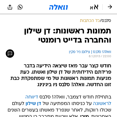
סלבס
/
כל הכתבות
תמונות ראשונות: דן שילון
והחברה בדייט רומנטי
וואלה! סלבס | צילום: ניר פקין
8.1.2013 / 22:00
חודש קצר עבר מאז שיצאה הידיעה בדבר
פרידתם הידידותית של דן שילון ואשתו. כעת
מגיעות תמונות ראשונות של מי שמתפקדת כבת
זוגו החדשה. וואלה! סלבס ניו ביגינינג
בתחילת חודש דצמבר, וואלה! סלבס
דיווחה
לראשונה
על כניסתו המפתיעה של
דן שילון
לעולם
שכולו רווקות, לאחר שנפרד מאשתו בעשרים השנים
האחרונות,
מירי
. אלא שכעת מתברר כי המגיש