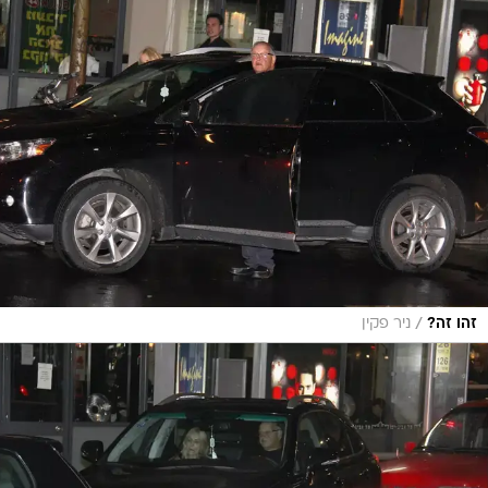
/
זהו זה?
ניר פקין