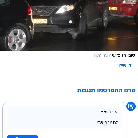
/
טוב, אז ביוש
ניר פקין
דן שילון
טרם התפרסמו תגובות