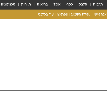
תרבות
סלבס
כסף
אוכל
בריאות
תיירות
טכנולוגיה
ואלה אישי
שאלת השבוע
פפראצי
עוד בסלבס
ריאליטי צ'ק
אונלי פאן
בית המלוכה
כל הכתבות
רכלו לנו