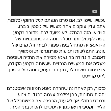
עכשיו, שימו לב, אם טרם הגעתם לגיל החוקי (כלומר,
אתם עדין עוקבים אחר מעשיו של ג'סטין ביבר),
הוידיאו הזה בהחלט לא מיועד לכם. מדובר בקטע
קשה לעיכול, יותר מכל רזומה ההשתובבויות של
ה-גאגא: זה מתחיל בפה פעור, לנז'רי זול, קרם של
עוגה, התפלשות ותנועות פורנוגרפיות, וממשיך
לאמבטיה גדולה בה גאגא מסירה את החזיה ושוטפת
מעליה את המעשים הנבזיים שעשתה בקטע הקודם,
או לפחות משתדלת, תוך כדי נענוע בוטה של הישבן.
ג'יזס קרייסט.
כזכור, רק לאחרונה שחררה גאגא תמונות אינסטגרם
יחסית מתונות, בהן צילמה עצמה בבגד ים צנוע
ובמבט בתולי. אך לא עוד, הרפרטואר המשתכלל של
הליידי וקטעי וידיאו כגון זה ימשיכו להכות בתדהמה,