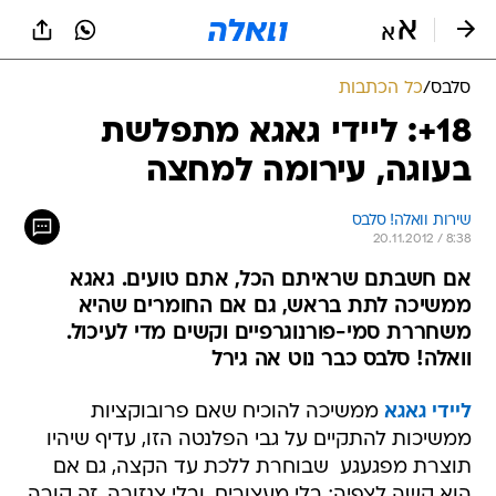
סלבס
/
כל הכתבות
18+: ליידי גאגא מתפלשת
בעוגה, עירומה למחצה
שירות וואלה! סלבס
20.11.2012 / 8:38
אם חשבתם שראיתם הכל, אתם טועים. גאגא
ממשיכה לתת בראש, גם אם החומרים שהיא
משחררת סמי-פורנוגרפיים וקשים מדי לעיכול.
וואלה! סלבס כבר נוט אה גירל
ליידי גאגא
ממשיכה להוכיח שאם פרובוקציות
ממשיכות להתקיים על גבי הפלנטה הזו, עדיף שיהיו
תוצרת מפגעגע  שבוחרת ללכת עד הקצה, גם אם
הוא קשה לצפיה; בלי מעצורים, ובלי צנזורה. זה קורה