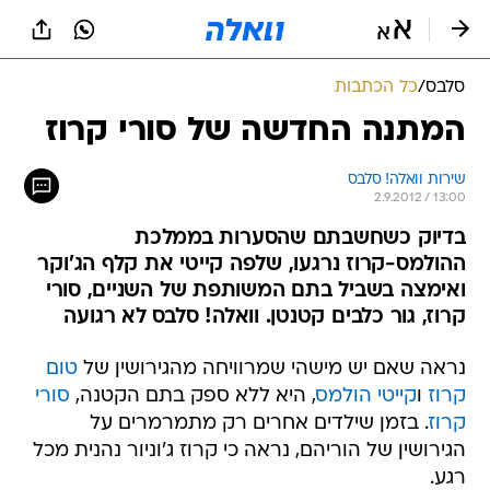
סלבס
/
כל הכתבות
המתנה החדשה של סורי קרוז
שירות וואלה! סלבס
2.9.2012 / 13:00
בדיוק כשחשבתם שהסערות בממלכת
ההולמס-קרוז נרגעו, שלפה קייטי את קלף הג'וקר
ואימצה בשביל בתם המשותפת של השניים, סורי
קרוז, גור כלבים קטנטן. וואלה! סלבס לא רגועה
נראה שאם יש מישהי שמרוויחה מהגירושין של
טום
קרוז
ו
קייטי הולמס
, היא ללא ספק בתם הקטנה,
סורי
קרוז
. בזמן שילדים אחרים רק מתמרמרים על
הגירושין של הוריהם, נראה כי קרוז ג'וניור נהנית מכל
רגע.