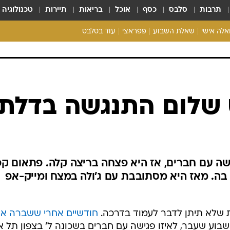
תרבות
סלבס
כסף
אוכל
בריאות
תיירות
טכנולוגיה
ואלה אישי
שאלת השבוע
פפראצי
עוד בסלבס
ריאליטי צ'ק
אונלי פאן
בית המלוכה
כל הכתבות
רכלו לנו
זס שלום התנגשה בדלת