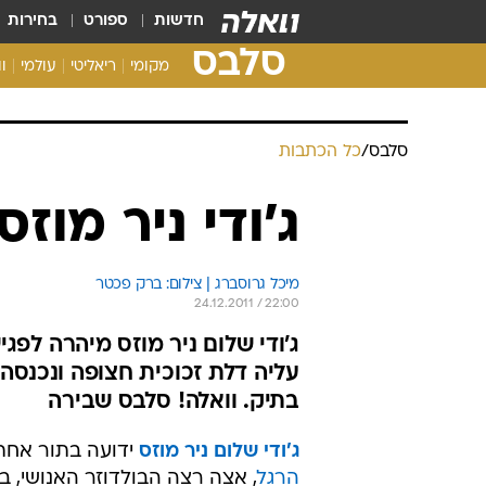
חדשות
ספורט
בחירות
סלבס
מקומי
ריאליטי
עולמי
ו
סלבס
/
כל הכתבות
ג'ודי ניר מו