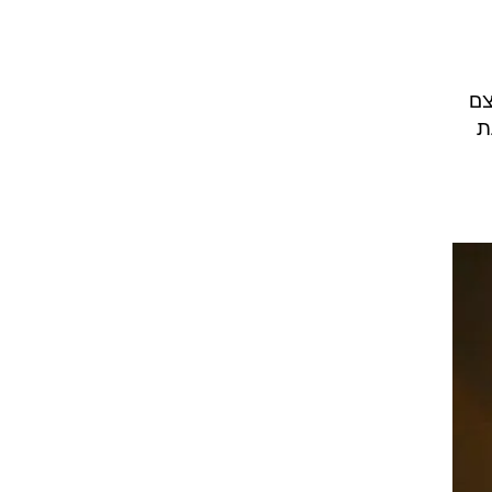
פצה
ת
ביב
צם
ת