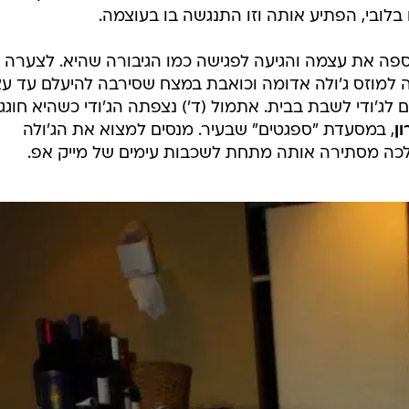
גישה עם חברים, אז היא פצחה בריצה קלה. פתאום ק
 בה. מאז היא מסתובבת עם ג'ולה במצח ומייק-אפ
 שלא תיתן לדבר לעמוד בדרכה.
חודשיים אחרי ששברה א
שבוע שעבר, לאיזו פגישה עם חברים בשכונה ל' בצפון תל א
לובי, הפתיע אותה וזו התנגשה בו בעוצמה.
ספה את עצמה והגיעה לפגישה כמו הגיבורה שהיא. לצערה
למוזס ג'ולה אדומה וכואבת במצח שסירבה להיעלם עד ע
ם לג'ודי לשבת בבית. אתמול (ד') נצפתה הג'ודי כשהיא חוגג
ון
, במסעדת "ספגטים" שבעיר. מנסים למצוא את הג'ולה
כה מסתירה אותה מתחת לשכבות עימים של מייק אפ.