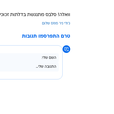
יופי טופי. איך את מסתירה?
"אני משתמשת במייק אפ".
שיואו, זה קסם! של מי?
"של מאק".
קיבלת חינם?
(ניתוק). הלו? הלו?!
וואלה! סלבס מתנגשת בדלתות זכוכי
ג'ודי ניר מוזס שלום
טרם התפרסמו תגובות