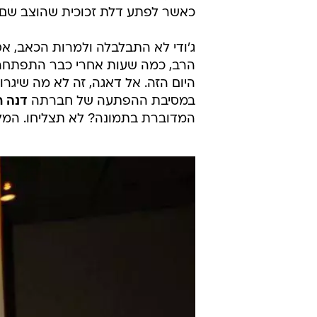
מיכל גרוסברג | צילום: ברק פכטר
24.12.2011 / 22:00
ג'ודי שלום ניר מוזס מיהרה לפ
עליה דלת זכוכית חצופה ונכנסה
בתיק. וואלה! סלבס שבירה
ג'ודי שלום ניר מוזס
ידועה בתור אחת
הרגל
, אצה רצה הבולדוזר האנושי, ב
כאשר לפתע דלת זכוכית שהוצב שם ב
ג'ודי לא התבלבלה ולמרות הכאב, א
הרב, כמה שעות אחרי כבר התפתחה 
היום הזה. אל דאגה, זה לא מה שיגרו
במסיבת ההפתעה של חברתה
דנה ר
המדוברת בתמונה? לא תצליחו. המל