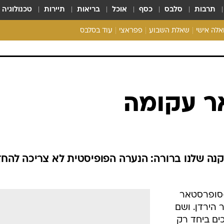
תרבות
סלבס
כסף
אוכל
בריאות
תיירות
טכנולוגיה
ואלה אישי
שאלת השבוע
פפראצי
עוד בסלבס
ריאליטי צ'ק
אונלי פאן
בית המלוכה
כל הכתבות
אר עקומה
רכלו לנו
נה שלנו ברורה: הנערה הפופיסטית לא צריכה להחז
-סופרסטאר
 הירדן. ושם
כים ביחד רק