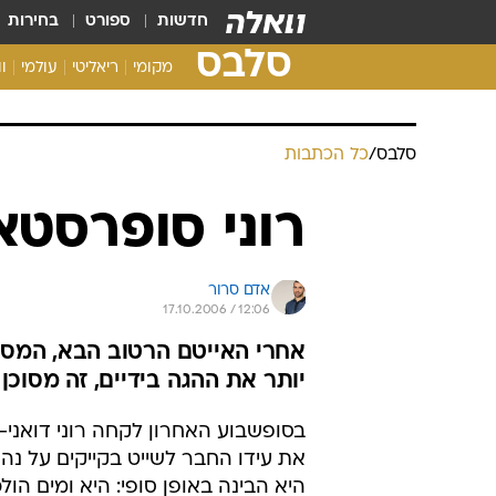
חדשות
ספורט
בחירות
סלבס
מקומי
ריאליטי
עולמי
ו
סלבס
/
כל הכתבות
רוני סופרסט
אדם סרור
17.10.2006 / 12:06
אחרי האייטם הרטוב הבא, המסק
יותר את ההגה בידיים, זה מסוכן
בסופשבוע האחרון לקחה רוני דואני
את עידו החבר לשייט בקייקים על נהר
היא הבינה באופן סופי: היא ומים הול